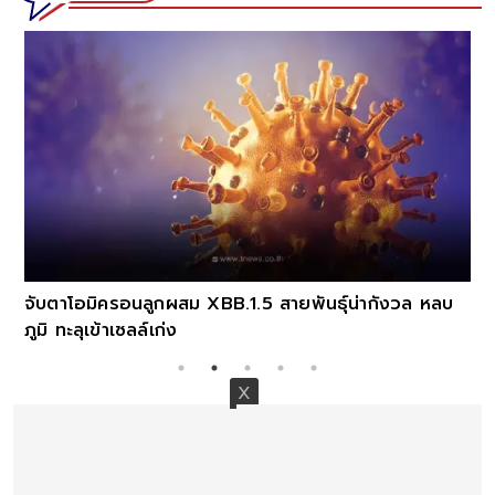
จับตาโอมิครอนลูกผสม XBB.1.5 สายพันธุ์น่ากังวล หลบ
ภูมิ ทะลุเข้าเซลล์เก่ง