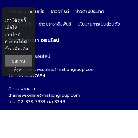
หวย ดวง ความเชื่อ
ข่าววาไรตี้
ข่าวต่างประเทศ
×
เราใช้คุกกี้
ข่าวเศรษฐกิจ
ข่าวประชาสัมพันธ์
นโยบายการเป็นส่วนตัว
เพื่อให้
เว็บไซต์
ติดต่อโฆษณา ออนไลน์
ทำงานได้ดี
ขึ้น
เพิ่มเติม
ติดต่อโฆษณาออนไลน์
ยอมรับ
คุณอ้อ
Email : thainewsonline@nationgroup.com
ตั้งค่า
Tel: 0814407654
ติดต่อฝ่ายข่าว
thainewsonline@nationgroup.com
โทร. 02-338-3333 ต่อ 3343