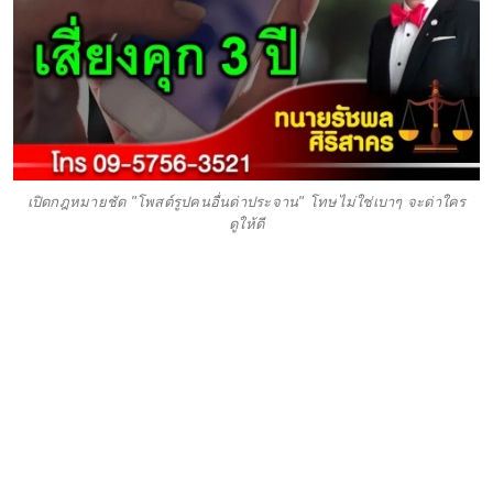
เปิดกฎหมายชัด "โพสต์รูปคนอื่นด่าประจาน" โทษไม่ใช่เบาๆ จะด่าใคร
ดูให้ดี