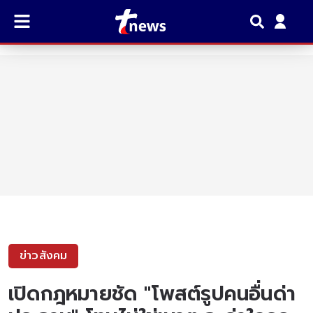
ข่าวสังคม
เปิดกฎหมายชัด "โพสต์รูปคนอื่นด่า