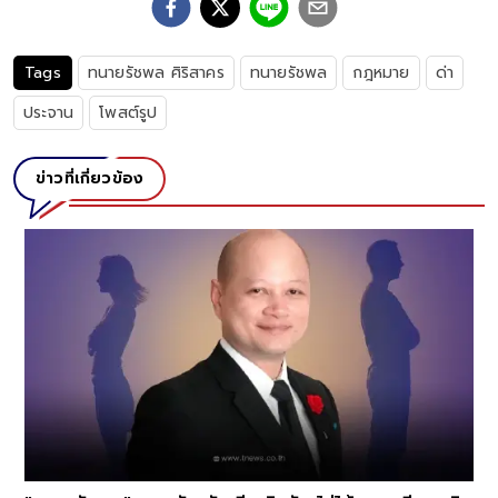
Tags
ทนายรัชพล ศิริสาคร
ทนายรัชพล
กฎหมาย
ด่า
ประจาน
โพสต์รูป
ข่าวที่เกี่ยวข้อง
ร