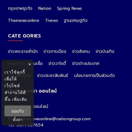
กรุงเทพธุรกิจ
Nation
Spring News
Thainewsonline
Tnews
ฐานเศรษฐกิจ
CATE GORIES
ข่าวพระราชสำนัก
ข่าวการเมือง
ข่าวสังคม
ข่าวบันเทิง
หวย ดวง ความเชื่อ
ข่าววาไรตี้
ข่าวต่างประเทศ
×
เราใช้คุกกี้
ข่าวเศรษฐกิจ
ข่าวประชาสัมพันธ์
นโยบายการเป็นส่วนตัว
เพื่อให้
เว็บไซต์
ติดต่อโฆษณา ออนไลน์
ทำงานได้ดี
ขึ้น
เพิ่มเติม
ติดต่อโฆษณาออนไลน์
ยอมรับ
คุณอ้อ
Email : thainewsonline@nationgroup.com
ตั้งค่า
Tel: 0814407654