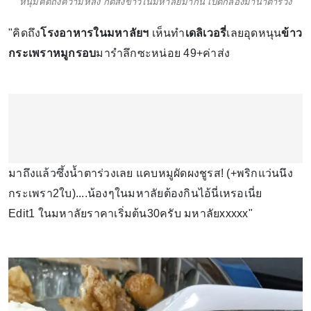
หนุ่มคิดถึงความหลัง กดสั่งข้าวในมหาลัยมากิน เปิดกล่องมาน้ำตาร่วง
"คิดถึง
โรงอาหารในมหาลัยฯ
เห็นทำ
เดลิเวอรี่
เลยอุดหนุน
ข้าว
กระเพราหมูกรอบ
มารำลึกซะหน่อย 49+ค่าส่ง
มาถึงแล้วซึ้งน้ำตาร่วงเลย แคบหมูผัดผงชูรส! (+พริกแว่นนึง
กระเพรา2ใบ)....น้องๆในมหาลัยต้องกินไอ้นี่เหรอเนี่ย
Edit1 ในมหาลัยราคาเริ่มต้น30ครับ มหาลัยxxxxx"