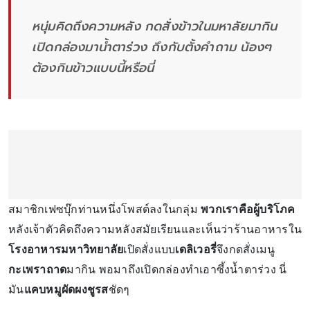
หนุ่มคิดถึงความหลัง กดสั่งข้าวในมหาลัยมากิน
เปิดกล่องมาน้ำตาร่วง ถึงกับตั้งคำถาม น้องๆ
ต้องกินข้าวแบบนี้หรือนี่
สมาชิกเฟซบุ๊กท่านหนึ่งโพสต์ลงในกลุ่ม
พวกเราคือผู้บริโภค
หลังเจ้าตัวคิดถึงความหลังสมัยเรียนและเห็นว่าร้านอาหารใน
โรงอาหารมหาวิทยาลัย
เปิดสั่งแบบ
เดลิเวอรี่
จึงกดสั่งเมนู
กะเพราถาด
มากิน พอมาถึงเปิดกล่องทำเอาซึ้งน้ำตาร่วง นี่
มัน
แคบหมูผัดผงชูรส
ชัดๆ