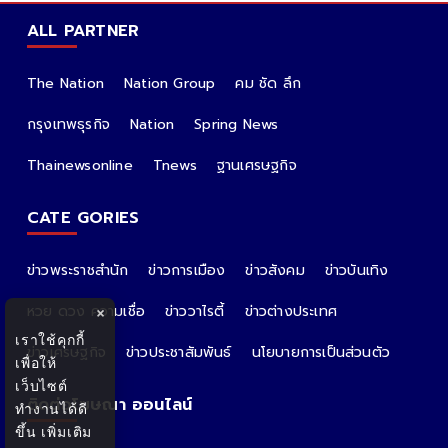
ALL PARTNER
The Nation
Nation Group
คม ชัด ลึก
กรุงเทพธุรกิจ
Nation
Spring News
Thainewsonline
Tnews
ฐานเศรษฐกิจ
CATE GORIES
ข่าวพระราชสำนัก
ข่าวการเมือง
ข่าวสังคม
ข่าวบันเทิง
หวย ดวง ความเชื่อ
ข่าววาไรตี้
ข่าวต่างประเทศ
×
เราใช้คุกกี้
ข่าวเศรษฐกิจ
ข่าวประชาสัมพันธ์
นโยบายการเป็นส่วนตัว
เพื่อให้
เว็บไซต์
ติดต่อโฆษณา ออนไลน์
ทำงานได้ดี
ขึ้น
เพิ่มเติม