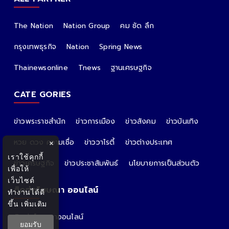
The Nation
Nation Group
คม ชัด ลึก
กรุงเทพธุรกิจ
Nation
Spring News
Thainewsonline
Tnews
ฐานเศรษฐกิจ
CATE GORIES
ข่าวพระราชสำนัก
ข่าวการเมือง
ข่าวสังคม
ข่าวบันเทิง
หวย ดวง ความเชื่อ
ข่าววาไรตี้
ข่าวต่างประเทศ
×
เราใช้คุกกี้
ข่าวเศรษฐกิจ
ข่าวประชาสัมพันธ์
นโยบายการเป็นส่วนตัว
เพื่อให้
เว็บไซต์
ติดต่อโฆษณา ออนไลน์
ทำงานได้ดี
ขึ้น
เพิ่มเติม
ติดต่อโฆษณาออนไลน์
ยอมรับ
คุณอ้อ