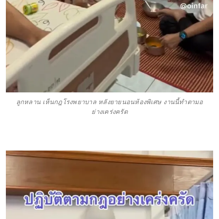
ลูกหลาน เห็นกฎโรงพยาบาล หลังยายนอนห้องพิเศษ งานนี้ทำตามอ
ย่างเคร่งครัด