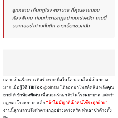
ลูกหลาน เห็นกฎโรงพยาบาล ที่คุณยายนอน
ห้องพิเศษ ก่อนทำตามกฏอย่างเคร่งครัด งานนี้
บอกเลยขำค้างทั้งตึก ชาวเน็ตแซวสนั่น
กลายเป็นเรื่องราวที่สร้างรอยยิ้มในโลกออนไลน์เป็นอย่าง
มาก เมื่อผู้ใช้
TikTok
@oinfar
ได้ออกมาโพสต์คลิป หลัง
คุณ
ยาย
ได้เข้า
ห้องพิเศษ
เพื่อนอนรักษาตัวใน
โรงพยาบาล
แต่ทว่า
กฎของโรงพยาบาลคือ
"ถ้าไม่มีญาติเฝ้าคนไข้จะถูกย้าย"
งานนี้ลูกหลานจึงทำตามกฎอย่างเคร่งครัด ทำเอาขำค้างทั้ง
ตึก