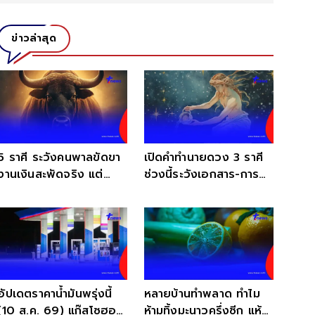
ข่าวล่าสุด
5 ราศี ระวังคนพาลขัดขา
เปิดคำทำนายดวง 3 ราศี
งานเงินสะพัดจริง แต่
ช่วงนี้ระวังเอกสาร-การ
ระวังปะทะคนใกล้ตัว
เงินและการถูกเอาเปรียบ
อัปเดตราคาน้ำมันพรุ่งนี้
หลายบ้านทำพลาด ทำไม
(10 ส.ค. 69) แก๊สโซฮอล์
ห้ามทิ้งมะนาวครึ่งซีก แห้ง