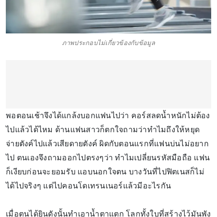
ภาพประกอบไม่เกี่ยวข้องกับข้อมูล
พอตอนเช้าจึงได้แกล้งบอกแฟนไปว่า คอร์สลดน้ำหนักไม่ต้อง
ไปแล้วได้ไหม ด้านแฟนสาวก็ตกใจถามว่าทำไมถึงให้หยุด
จ่ายตังค์ไปแล้วเสียดายตังค์ ผิดกับตอนแรกที่แฟนบ่นไม่อยาก
ไป ตนเองจึงถามออกไปตรงๆว่า ทำไมเปลี่ยนรหัสมือถือ แฟน
ก็เงียบก่อนจะยอมรับ แอบนอกใจตน บางวันที่ไปฟิตเนสก็ไม่
ได้ไปจริงๆ แต่ไปคอนโดเทรนเนอร์แล้วมีอะไรกัน
เมื่อตนได้ยินดังนั้นทำเอาน้ำตาแตก โลกทั้งใบที่สร้างไว้มันพัง