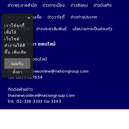
ข่าวพระราชสำนัก
ข่าวการเมือง
ข่าวสังคม
ข่าวบันเทิง
หวย ดวง ความเชื่อ
ข่าววาไรตี้
ข่าวต่างประเทศ
×
เราใช้คุกกี้
ข่าวเศรษฐกิจ
ข่าวประชาสัมพันธ์
นโยบายการเป็นส่วนตัว
เพื่อให้
เว็บไซต์
ติดต่อโฆษณา ออนไลน์
ทำงานได้ดี
ขึ้น
เพิ่มเติม
ติดต่อโฆษณาออนไลน์
ยอมรับ
คุณอ้อ
Email : thainewsonline@nationgroup.com
ตั้งค่า
Tel: 0814407654
ติดต่อฝ่ายข่าว
thainewsonline@nationgroup.com
โทร. 02-338-3333 ต่อ 3343