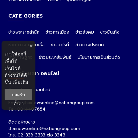
CATE GORIES
ข่าวพระราชสำนัก
ข่าวการเมือง
ข่าวสังคม
ข่าวบันเทิง
หวย ดวง ความเชื่อ
ข่าววาไรตี้
ข่าวต่างประเทศ
×
เราใช้คุกกี้
ข่าวเศรษฐกิจ
ข่าวประชาสัมพันธ์
นโยบายการเป็นส่วนตัว
เพื่อให้
เว็บไซต์
ติดต่อโฆษณา ออนไลน์
ทำงานได้ดี
ขึ้น
เพิ่มเติม
ติดต่อโฆษณาออนไลน์
ยอมรับ
คุณอ้อ
Email : thainewsonline@nationgroup.com
ตั้งค่า
Tel: 0814407654
ติดต่อฝ่ายข่าว
thainewsonline@nationgroup.com
โทร. 02-338-3333 ต่อ 3343