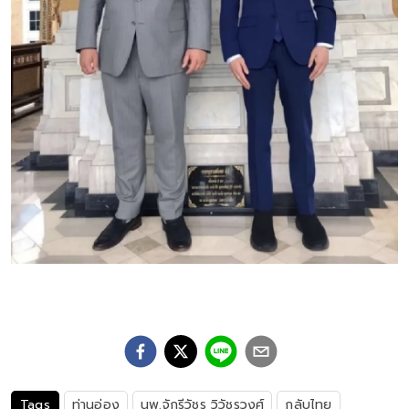
Tags
ท่านอ่อง
นพ.จักรีวัชร วิวัชรวงศ์
กลับไทย