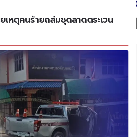
งเวยเหตุคนร้ายถล่มชุดลาดตระเวน