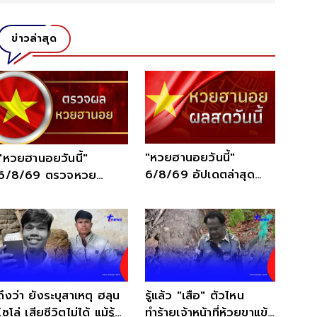
ข่าวล่าสุด
"หวยฮานอยวันนี้"
"หวยฮานอยวันนี้"
6/8/69 อัปเดตล่าสุด
6/8/69 ตรวจหวย
เลขเด็ดฮานอยพิเศษ
ฮานอยวันนี้ ผลออกอะไร
เช็กที่นี่
ถึงว่า ยังระบุสาเหตุ ฮลุน
รู้แล้ว "เสือ" ตัวไหน
โซโล่ เสียชีวิตไม่ได้ แม้รู้
ทำร้ายเจ้าหน้าที่ห้วยขาแข้ง