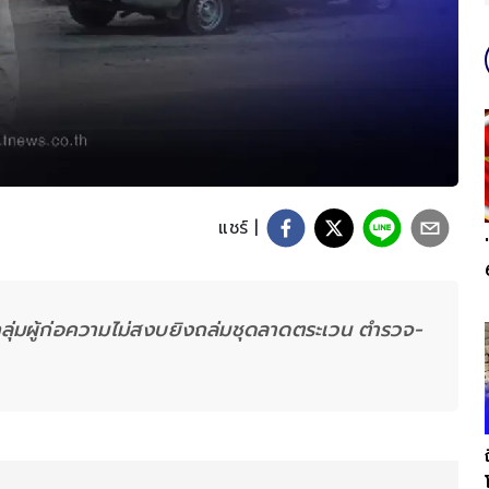
แชร์ |
กลุ่มผู้ก่อความไม่สงบยิงถล่มชุดลาดตระเวน ตำรวจ-