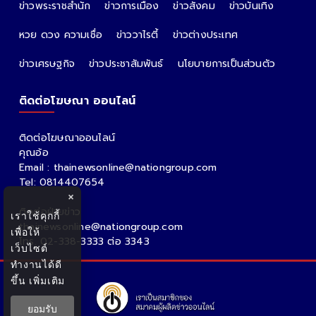
ข่าวพระราชสำนัก
ข่าวการเมือง
ข่าวสังคม
ข่าวบันเทิง
หวย ดวง ความเชื่อ
ข่าววาไรตี้
ข่าวต่างประเทศ
ข่าวเศรษฐกิจ
ข่าวประชาสัมพันธ์
นโยบายการเป็นส่วนตัว
ติดต่อโฆษณา ออนไลน์
ติดต่อโฆษณาออนไลน์
คุณอ้อ
Email : thainewsonline@nationgroup.com
Tel: 0814407654
×
ติดต่อฝ่ายข่าว
เราใช้คุกกี้
thainewsonline@nationgroup.com
เพื่อให้
โทร. 02-338-3333 ต่อ 3343
เว็บไซต์
ทำงานได้ดี
ขึ้น
เพิ่มเติม
ยอมรับ