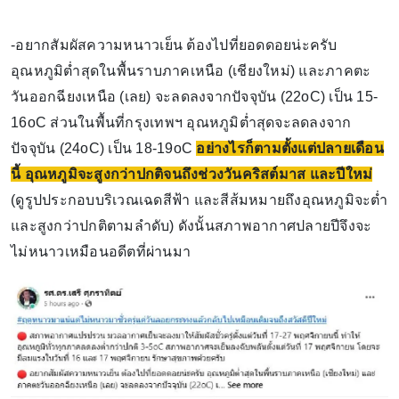
-อยากสัมผัสความหนาวเย็น ต้องไปที่ยอดดอยน่ะครับ
อุณหภูมิต่ำสุดในพื้นราบภาคเหนือ (เชียงใหม่) และภาคตะ
วันออกฉียงเหนือ (เลย) จะลดลงจากปัจจุบัน (22oC) เป็น 15-
16oC ส่วนในพื้นที่กรุงเทพฯ อุณหภูมิต่ำสุดจะลดลงจาก
ปัจจุบัน (24oC) เป็น 18-19oC
อย่างไรก็ตามตั้งแต่ปลายเดือน
นี้ อุณหภูมิจะสูงกว่าปกติจนถึงช่วงวันคริสต์มาส และปีใหม่
(ดูรูปประกอบบริเวณเฉดสีฟ้า และสีส้มหมายถึงอุณหภูมิจะต่ำ
และสูงกว่าปกติตามลำดับ) ดังนั้นสภาพอากาศปลายปีจึงจะ
ไม่หนาวเหมือนอดีตที่ผ่านมา