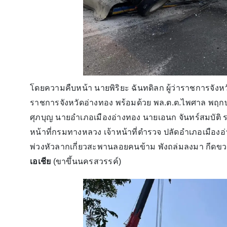
โดยความคืบหน้า นายพิริยะ ฉันทดิลก ผู้ว่าราชการจังหว
ราชการจังหวัดอ่างทอง พร้อมด้วย พล.ต.ต.ไพศาล พฤกษจ
ศุภบุญ นายอำเภอเมืองอ่างทอง นายเอนก จันทร์สมบัติ 
หน้าที่กรมทางหลวง เจ้าหน้าที่ตำรวจ ปลัดอำเภอเมือง
พ่วงหัวลากเกี่ยวสะพานลอยคนข้าม พังถล่มลงมา กี
เอเชีย
(ขาขึ้นนครสวรรค์)