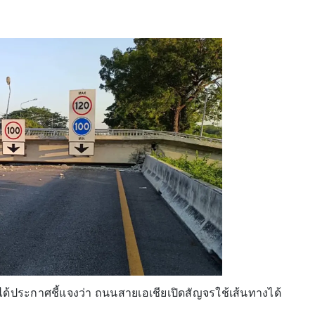
ด้ประกาศชี้แจงว่า ถนนสายเอเชียเปิดสัญจรใช้เส้นทางได้