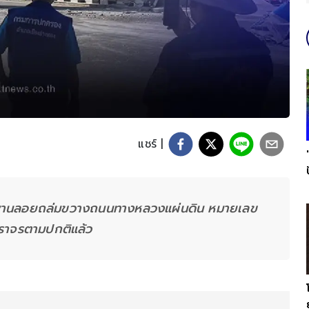
แชร์ |
ะพานลอยถล่มขวางถนนทางหลวงแผ่นดิน หมายเลข
จราจรตามปกติแล้ว