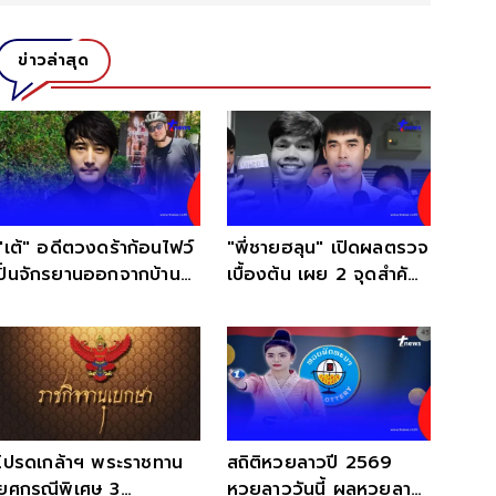
ข่าวล่าสุด
"เต้" อดีตวงดร้าก้อนไฟว์
"พี่ชายฮลุน" เปิดผลตรวจ
ปั่นจักรยานออกจากบ้าน
เบื้องต้น เผย 2 จุดสำคัญ
หายตัวปริศนา
ต้องรอพิสูจน์
โปรดเกล้าฯ พระราชทาน
สถิติหวยลาวปี 2569
ยศกรณีพิเศษ 3
หวยลาววันนี้ ผลหวยลาว