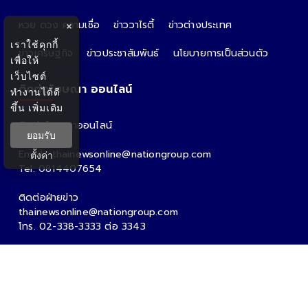
หวย ดวง ความเชื่อ
ข่าววาไรตี้
ข่าวต่างประเทศ
×
เราใช้คุกกี้
ข่าวเศรษฐกิจ
ข่าวประชาสัมพันธ์
นโยบายการเป็นส่วนตัว
เพื่อให้
เว็บไซต์
ติดต่อโฆษณา ออนไลน์
ทำงานได้ดี
ขึ้น
เพิ่มเติม
ติดต่อโฆษณาออนไลน์
ยอมรับ
คุณอ้อ
Email : thainewsonline@nationgroup.com
ตั้งค่า
Tel: 0814407654
ติดต่อฝ่ายข่าว
thainewsonline@nationgroup.com
โทร. 02-338-3333 ต่อ 3343