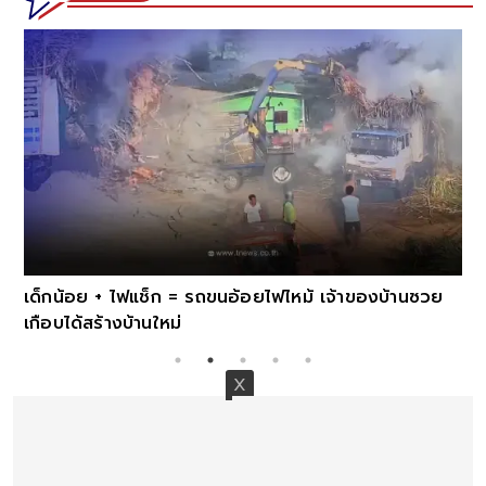
เด็กน้อย + ไฟแช็ก = รถขนอ้อยไฟไหม้ เจ้าของบ้านซวย
เกือบได้สร้างบ้านใหม่