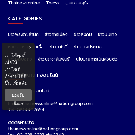
Thainewsonline
Tnews
ฐานเศรษฐกิจ
CATE GORIES
ข่าวพระราชสำนัก
ข่าวการเมือง
ข่าวสังคม
ข่าวบันเทิง
หวย ดวง ความเชื่อ
ข่าววาไรตี้
ข่าวต่างประเทศ
×
เราใช้คุกกี้
ข่าวเศรษฐกิจ
ข่าวประชาสัมพันธ์
นโยบายการเป็นส่วนตัว
เพื่อให้
เว็บไซต์
ติดต่อโฆษณา ออนไลน์
ทำงานได้ดี
ขึ้น
เพิ่มเติม
ติดต่อโฆษณาออนไลน์
ยอมรับ
คุณอ้อ
Email : thainewsonline@nationgroup.com
ตั้งค่า
Tel: 0814407654
ติดต่อฝ่ายข่าว
thainewsonline@nationgroup.com