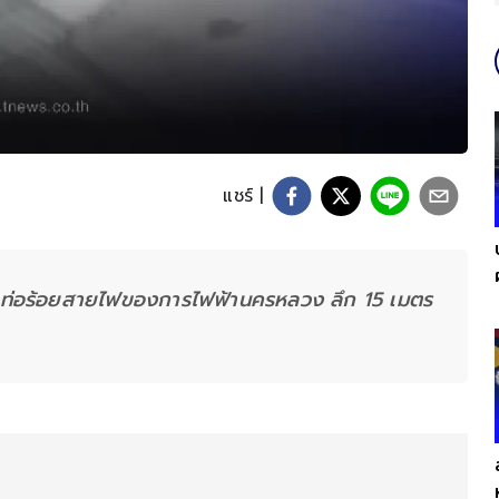
แชร์ |
ก ท่อร้อยสายไฟของการไฟฟ้านครหลวง ลึก 15 เมตร