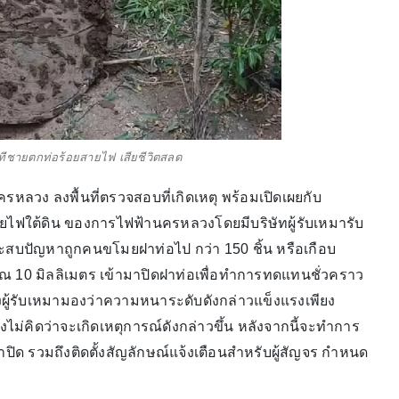
 นาทีชายตกท่อร้อยสายไฟ เสียชีวิตสลด
นครหลวง ลงพื้นที่ตรวจสอบที่เกิดเหตุ พร้อมเปิดเผยกับ
สายไฟใต้ดิน ของการไฟฟ้านครหลวงโดยมีบริษัทผู้รับเหมารับ
ประสบปัญหาถูกคนขโมยฝาท่อไป กว่า 150 ชิ้น หรือเกือบ
าณ 10 มิลลิเมตร เข้ามาปิดฝาท่อเพื่อทำการทดแทนชั่วคราว
งผู้รับเหมามองว่าความหนาระดับดังกล่าวแข็งแรงเพียง
งไม่คิดว่าจะเกิดเหตุการณ์ดังกล่าวขึ้น หลังจากนี้จะทำการ
ปิด รวมถึงติดตั้งสัญลักษณ์แจ้งเตือนสำหรับผู้สัญจร กำหนด