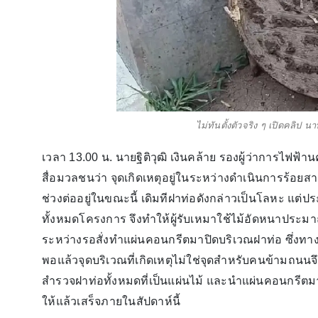
ไม่ทันตั้งตัวจริง ๆ เปิดคลิป
เวลา 13.00 น. นายฐิติวุฒิ เงินคล้าย รองผู้ว่าการไฟฟ้า
สื่อมวลชนว่า จุดเกิดเหตุอยู่ในระหว่างดำเนินการร้อย
ช่วงต่ออยู่ในขณะนี้ เดิมทีฝาท่อดังกล่าวเป็นโลหะ แต่
ทั้งหมดโครงการ จึงทำให้ผู้รับเหมาใช้ไม้อัดหนาประม
ระหว่างรอสั่งทำแผ่นคอนกรีตมาปิดบริเวณฝาท่อ ซึ่งทา
พอแล้วจุดบริเวณที่เกิดเหตุไม่ใช่จุดสำหรับคนข้ามถนนจึ
สำรวจฝาท่อทั้งหมดที่เป็นแผ่นไม้ และนำแผ่นคอนกรีตมา
ให้แล้วเสร็จภายในสัปดาห์นี้