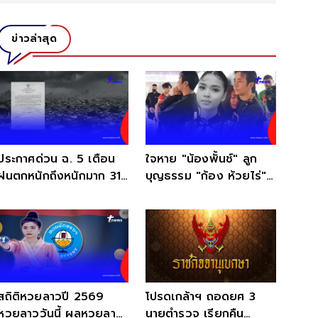
ข่าวล่าสุด
ประกาศด่วน ฉ. 5 เตือน
ใจหาย "น้องพั้นช์" ลูก
ฝนตกหนักถึงหนักมาก 31
บุญธรรม "ก้อง ห้วยไร่"
จังหวัด วันนี้เจอเต็ม ๆ
จากไปกะทันหัน
สถิติหวยลาวปี 2569
โปรดเกล้าฯ ถอดยศ 3
หวยลาววันนี้ ผลหวยลาว
นายตำรวจ เรียกคืน