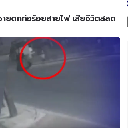
าทีชายตกท่อร้อยสายไฟ เสียชีวิตสลด