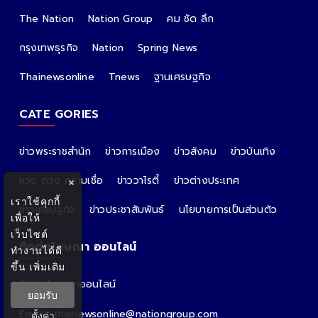
The Nation
Nation Group
คม ชัด ลึก
กรุงเทพธุรกิจ
Nation
Spring News
Thainewsonline
Tnews
ฐานเศรษฐกิจ
CATE GORIES
ข่าวพระราชสำนัก
ข่าวการเมือง
ข่าวสังคม
ข่าวบันเทิง
หวย ดวง ความเชื่อ
ข่าววาไรตี้
ข่าวต่างประเทศ
×
เราใช้คุกกี้
ข่าวเศรษฐกิจ
ข่าวประชาสัมพันธ์
นโยบายการเป็นส่วนตัว
เพื่อให้
เว็บไซต์
ติดต่อโฆษณา ออนไลน์
ทำงานได้ดี
ขึ้น
เพิ่มเติม
ติดต่อโฆษณาออนไลน์
ยอมรับ
คุณอ้อ
Email : thainewsonline@nationgroup.com
ตั้งค่า