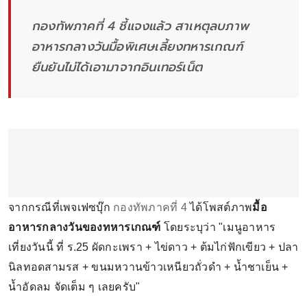
กองทัพภาคที่ 4 ชี้แจงแล้ว สาเหตุลบภาพ
อาหารกลางวันมื้อพิเศษเลี้ยงทหารเกณฑ์
ยืนยันไม่ได้เอามาจากอินเทอร์เน็ต
จากกรณีที่เพจเฟซบุ๊ก
กองทัพภาคที่ 4
ได้โพสต์ภาพ
มื้อ
อาหารกลางวันของทหารเกณฑ์
โดยระบุว่า "เมนูอาหาร
เที่ยงวันนี้ ที่ ร.25 ผัดกะเพรา + ไข่ดาว + ต้มไก่ฟักเขียว + ปลา
นิลทอดสามรส + ขนมหวานข้าวเหนียวถั่วดำ + น้ำชาเย็น +
น้ำอัดลม จัดเต็ม ๆ เลยครับ"