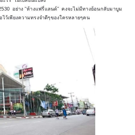
ีอะไร "ไม่เปลี่ยนเเปลง"
ต่ปี 2530 อย่าง "ห้างแฟรี่แลนด์" คงจะไม่มีทางย้อนกลับมาบูม
เหลือไว้เพียงความทรงจำดีๆของใครหลายๆคน