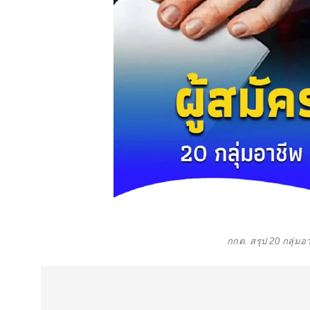
กกต. สรุป 20 กลุ่มอ