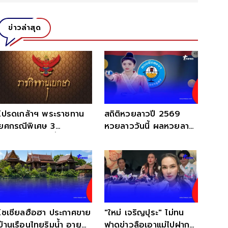
ข่าวล่าสุด
โปรดเกล้าฯ พระราชทาน
สถิติหวยลาวปี 2569
ยศกรณีพิเศษ 3
หวยลาววันนี้ ผลหวยลาว
รมช.มหาดไทย ขึ้นเป็น
หวยลาวย้อนหลัง หวย
นายกองเอก
ลาว
โซเชียลฮือฮา ประกาศขาย
"ใหม่ เจริญปุระ" ไม่ทน
บ้านเรือนไทยริมน้ำ อายุ
ฟาดข่าวลือเอาแม่ไปฝาก