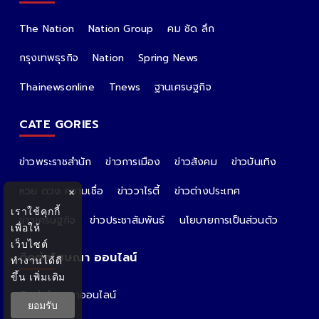
The Nation
Nation Group
คม ชัด ลึก
กรุงเทพธุรกิจ
Nation
Spring News
Thainewsonline
Tnews
ฐานเศรษฐกิจ
CATE GORIES
ข่าวพระราชสำนัก
ข่าวการเมือง
ข่าวสังคม
ข่าวบันเทิง
หวย ดวง ความเชื่อ
ข่าววาไรตี้
ข่าวต่างประเทศ
×
เราใช้คุกกี้
ข่าวเศรษฐกิจ
ข่าวประชาสัมพันธ์
นโยบายการเป็นส่วนตัว
เพื่อให้
เว็บไซต์
ติดต่อโฆษณา ออนไลน์
ทำงานได้ดี
ขึ้น
เพิ่มเติม
ติดต่อโฆษณาออนไลน์
ยอมรับ
คุณอ้อ