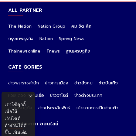
ALL PARTNER
The Nation
Nation Group
คม ชัด ลึก
กรุงเทพธุรกิจ
Nation
Spring News
Thainewsonline
Tnews
ฐานเศรษฐกิจ
CATE GORIES
ข่าวพระราชสำนัก
ข่าวการเมือง
ข่าวสังคม
ข่าวบันเทิง
หวย ดวง ความเชื่อ
ข่าววาไรตี้
ข่าวต่างประเทศ
×
เราใช้คุกกี้
ข่าวเศรษฐกิจ
ข่าวประชาสัมพันธ์
นโยบายการเป็นส่วนตัว
เพื่อให้
เว็บไซต์
ติดต่อโฆษณา ออนไลน์
ทำงานได้ดี
ขึ้น
เพิ่มเติม