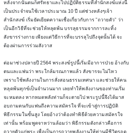
หลังจากนั้นตนก็ศรัทธาและไปปฏิบัติธรรมที่สำนักสงฆ์แห่งนี้
เป็นประจำจนใช้เวลาประมาณ 10 ปี แต่ช่วงหลังๆเจ้า
สำนักสงฆ์ เริ่มยัดเยียดความเชื่อเกี่ยวกับการ "ถวายตัว" ว่า
เป็นอีกวิธีที่จะช่วยให้หลุดพ้น บรรลุธรรมจากการละทิ้ง
สังขารร่างกาย เพียงแต่วิธีการที่จะบรรลุไปถึงจุดนั้นได้ จะ
ต้องผ่านการร่วมสังวาส
ต่อมาช่วงปลายปี 2564 พระสงฆ์รูปนี้เริ่มมีอาการป่วย อ้างกับ
ตนและแฟนว่า พระใกล้มรณภาพแล้ว สังขารจะไม่ไหว
เพราะใช้พลังงานในการสั่งสอนธรรมเทศนา และช่วยให้คน
หลุดพ้นทุกข์เป็นจำนวนมาก เลยทำให้พลังงานของท่านเริ่ม
จะหมดลง หากหมดพลังท่านก็จะตายไป พระรูปนี้จึงได้มาส
อบถามตนกับแฟนถึงความสมัครใจ ที่จะเข้าสู่การปฏิบัติ
พิธีกรรมในขั้นสูง โดยอ้างว่าต้องทำพิธีด้วยความสมัครใจ
เท่านั้น พร้อมพูดจาหว่านล้อมว่า พิธีกรรมดังกล่าวคือการ
ถวายตัวแก่พระ เพื่อเป็นการถวายพลังงานให้ท่านมีชีวิตรอด