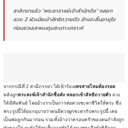
ลาสิกขาแล้ว "พระอาจารย์เจ้าสำนักดัง" หลอก
ลวง 2 ผัวเมียเข้าลัทธิถวายตัว อ้างจะสิ้นอายุไข
ก่อนชวนเสพเมถุนสะเดาะเคราะห์
จากกรณีที่ 2 สามีภรรยา ได้เข้าร้อง
เพจสายไหมต้องรอด
หลังถูก
พระสงฆ์เจ้าสำนักชื่อดัง หลอกเข้าลัทธิถวายตัว
ลวง
ให้มีสัมพันธ์ โดยอ้างว่าเป็นการต่อดวงชะตาชีวิตให้พระ ซึ่ง
พระรูปนี้ได้ออกอุบายว่าตนมีดวงผูกชะตากับพระรูปนี้ เคย
เป็นพ่อลูกกันมาก่อน รวมทั้งอ้างว่าครอบครัวของตนกำลังถูก
ทำของใส่ จะทำให้ตนสิ้นอายุขัยได้ ทางพระจึงทำพิธีถอน