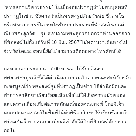
"พุทธสถานวิหารธรรม" ในเบื้องต้นปรากฏว่าไม่พบบุคคลที่
ปรากฏในข่าว ซึ่งคาดว่าเป็นพระครูปลัดธวัชชัย ชีวสุทโธ
หรือพระอาจารย์โอ พุทโธรักษา ประธานที่พักสงฆ์ พบแต่
เพียงพระลูกวัด 1 รูป สอบถามพระลูกวัดบอกว่าท่านออกจาก
ที่พักสงฆ์ไปตั้งแต่วันที่ 10 มิ.ย. 2567 ไม่ทราบว่าเดินทางไป
จังหวัดใดและตอนนี้ยังไม่สามารถติดต่อทางโทรศัพท์ได้
ต่อมาเวลาประมาณ 17.00 น. พศ. ได้รับแจ้งจาก
พศจ.เพชรบูรณ์ ซึ่งได้ดำเนินการร่วมกับทางคณะสงฆ์จังหวัด
เพชรบูรณ์ว่า พระสงฆ์รูปที่ปรากฏเป็นข่าว ได้สำนึกผิดและ
ทำการลาสิกขาเรียบร้อยแล้ว เพื่อไม่ให้เกิดความมัวหมอง
และความเสื่อมเสียต่อภาพลักษณ์ของคณะสงฆ์ โดยมีเจ้า
คณะปกครองสงฆ์ในพื้นที่ได้ทำพิธีลาสิกขาให้เรียบร้อยแล้ว
พร้อมกันนี้ ทางคณะสงฆ์จะมีคำสั่งให้ปิดที่พักสงฆ์ดังกล่าว
ต่อไป