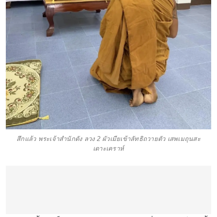
สึกแล้ว พระเจ้าสำนักดัง ลวง 2 ผัวเมียเข้าลัทธิถวายตัว เสพเมถุนสะ
เดาะเคราห์