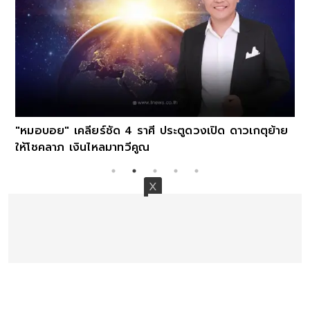
"หมอบอย" เคลียร์ชัด 4 ราศี ประตูดวงเปิด ดาวเกตุย้าย
ให้โชคลาภ เงินไหลมาทวีคูณ