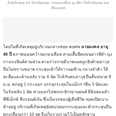
ยิงสนั่นซอย ตร.วิสามัญหนุ่ม กระสุนเกลื่อน ญาติคาใจทำเกินเหตุ เผย
เรื่องแปลก
โดยในที่เกิดเหตุอยู่บริเวณกลางซอย พบศพ
นายมงคล อายุ
46 ปี
สภาพนอนคว่ำจมกองเลือด สวมเสื้อยืดแขนยาวสีดำ นุ่ง
กางเกงยีนส์สามส่วน ตามร่างกายมีบาดแผลถูกยิงด้วยอาวุธ
ปืนไม่ทราบขนาด กระสุนเข้าใต้ราวนมซ้าย กลางลำตัว ใต้
สะดือและด้านหลัง รวม 6 นัด ใกล้กันพบอาวุธปืนสั้นขนาด 9
ม.ม. ตกอยู่ 1 กระบอก บรรจุกระสุนในแม็กกาซีน 5 นัดและ
ในรังเพลิง 1 นัด ห่างออกไปพบรถจักรยานยนต์ ยี่ห้อฮอนด้า
พีซีเอ็กซ์ สีบรอนด์เงิน ซึ่งเป็นรถของผู้เสียชีวิต จอดเปิดเบาะ
ท้ายอยู่ บริเวณที่เกิดเหตุยังพบปลอกกระสุนและหัวกระสุนปืน
ตกเกลื่อนกว่า 10 จุด จึงเก็บรวบรวมไว้เป็นหลักฐาน