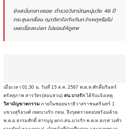
ยิงสนั่นกลางซอย ตำรวจวิสามัญหนุ่มวัย 46 ปี
กระสุนเกลื่อน ญาติคาใจทำเกินกว่าเหตุหรือไม่
เผยเรื่องแปลก ไม่ยอมให้ดูศพ
เมื่อเวลา 01.30 น. วันที่ 15 ส.ค. 2567 พ.ต.ท.ศักดิ์นรินทร์
ตรัสสุภาพ สารวัตร(สอบสวน)
สน.บางรัก
ได้รับแจ้งเหตุ
วิสามัญฆาตกรรม
ภายในซอยนราธิวาสราชนครินทร์ 1
แขวงสุริยวงศ์ เขตบางรัก กทม. จึงรุดตรวจสอบพร้อมด้วย
พ.ต.อ.ธรรมศักดิ์ สารบุญ ผกก.สน.บางรัก พ.ต.ท.ธเรศ วงศ์ว
รานุรักษ์ รอง ผกก.ป. เจ้าหน้าที่ฝ่ายสืบสวน และสายตรวจ