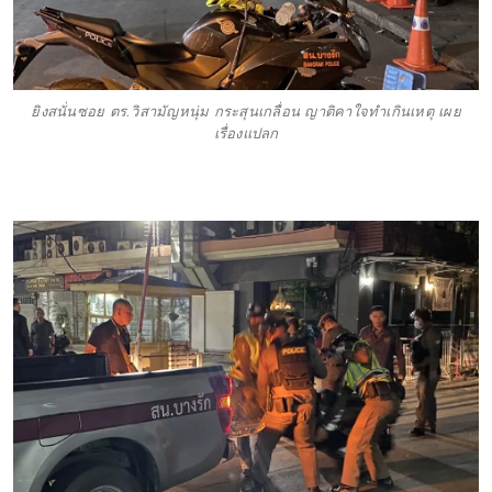
ยิงสนั่นซอย ตร.วิสามัญหนุ่ม กระสุนเกลื่อน ญาติคาใจทำเกินเหตุ เผย
เรื่องแปลก