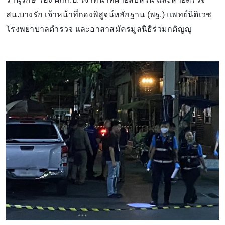
สน.บางรัก เจ้าหน้าที่กองพิสูจน์หลักฐาน (พฐ.) แพทย์นิติเวช
โรงพยาบาลตำรวจ และอาสาสมัครมูลนิธิร่วมกตัญญู