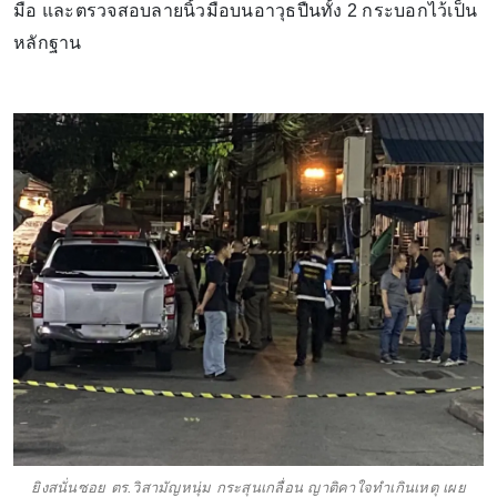
มือ และตรวจสอบลายนิ้วมือบนอาวุธปืนทั้ง 2 กระบอกไว้เป็น
หลักฐาน
ยิงสนั่นซอย ตร.วิสามัญหนุ่ม กระสุนเกลื่อน ญาติคาใจทำเกินเหตุ เผย