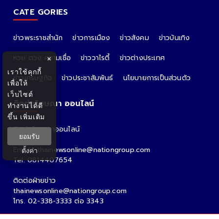
CATE GORIES
ข่าวพระราชสำนัก
ข่าวการเมือง
ข่าวสังคม
ข่าวบันเทิง
หวย ดวง ความเชื่อ
ข่าววาไรตี้
ข่าวต่างประเทศ
×
เราใช้คุกกี้
ข่าวเศรษฐกิจ
ข่าวประชาสัมพันธ์
นโยบายการเป็นส่วนตัว
เพื่อให้
เว็บไซต์
ติดต่อโฆษณา ออนไลน์
ทำงานได้ดี
ขึ้น
เพิ่มเติม
ติดต่อโฆษณาออนไลน์
ยอมรับ
คุณอ้อ
Email : thainewsonline@nationgroup.com
ตั้งค่า
Tel: 0814407654
ติดต่อฝ่ายข่าว
thainewsonline@nationgroup.com
โทร. 02-338-3333 ต่อ 3343