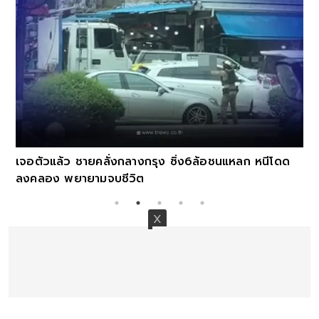
เจอตัวแล้ว ชายคลั่งกลางกรุง ซิ่ง6ล้อชนแหลก หนีโดด
ลงคลอง พยายามจบชีวิต