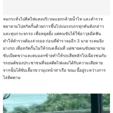
จนกระทั่งไปติดไฟแดงบริเวณแยกกล้วยน้ำไท และตำรวจ
พยายามไปสกัดกั้นด้วยการขึ้นไปบนรถบรรทุกคันดังกล่าว
และทุบกระจกรถ เพื่อหยุดยั้ง แต่คนขับได้ใช้อาวุธมีดฟัน
ทำให้ตำรวจต้องล่าถอย ก่อนที่ตำรวจออีก 3 นาย ระดมยิง
ยางรถ เพื่อสกัดกั้นไม่ให้รถเคลื่อนที่ แต่ชายคนขับพยายาม
ขับเบียดขวาและตบออกซ้ายทำให้รถเสียหลักไปเฉี่ยวชนกับ
รถยนต์ของประชาชนที่จอดติดไฟแดงได้รับความเสียหาย
จากนั้นได้ขับเลี้ยวขวามุ่งหน้าท่าเรือ ขณะนี้อยู่ระหว่างการ
ไล่ติดตาม