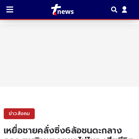
ข่าวสังคม
เหยื่อชายคลั่งซิ่ง6ล้อชนดะกลาง