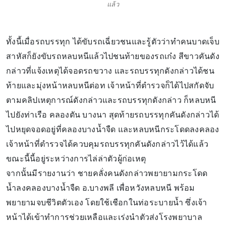
แล้ว
ทั้งนี้เมื่อรถบรรทุก ได้ขับรถเฉี่ยวชนและรู้ตัวว่าทำคนบาดเจ็บ
สาหัสก็ยังขับรถหลบหนีแล้วไปชนท้ายของรถเก๋ง สีขาวคันดัง
กล่าวที่แจ้งเหตุได้จอดรถขวาง และรถบรรทุกดังกล่าวได้ชน
ท้ายและมุ่งหน้าหลบหนีต่อท เจ้าหน้าที่ตำรวจก็ได้ไปสกัดจับ
ตามคลิปเหตุการณ์ดังกล่าวและรถบรรทุกดังกล่าว ก็หลบหนี
ไปยังท่าเรือ คลองตัน บางนา สุดท้ายรถบรรทุกคันดังกล่าวได้
ไปหยุดจอดอยู่ที่คลองบางน้ำจืด และหลบหนีกระโดดลงคลอง
เจ้าหน้าที่ตำรวจได้ควบคุมรถบรรทุกคันดังกล่าวไว้ได้แล้ว
ขณะนี้นี้อยู่ระหว่างการไล่ล่าตัวผู้ก่อเหตุ
จากนั้นมีรายงานว่า ชายคลั่งคนดังกล่าวพยายามกระโดด
น้ำลงคลองบางน้ำจืด อ.บางพลี เพื่อหวังหลบหนี พร้อม
พยายามจบชีวิตตัวเอง โดยใช้เชือกในท่อระบายน้ำ ซึ่งเจ้า
หน้าได้เข้าทำการช่วยเหลือและเร่งนำตัวส่งโรงพยาบาล