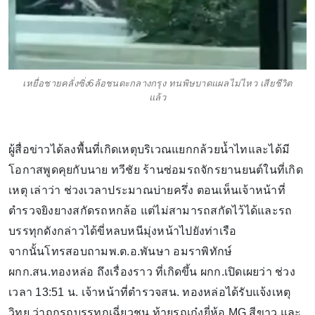
เหยื่อชายคลั่งซิ่ง6ล้อชนดะกลางกรุง ทนพิษบาดแผลไม่ไหว เสียชีวิต
แล้ว
ผู้สื่อข่าวได้ลงพื้นที่เกิดเหตุบริเวณแยกกล้วยน้ำไทและได้มี
โอกาสพูดคุยกับนาย ทวีชัย ร้านซ่อมรถจักรยานยนต์ในที่เกิด
เหตุ เล่าว่า ช่วงเวลาประมาณบ่ายครึ่ง ตอนเห็นเจ้าหน้าที่
ตำรวจยิงยางสกัดรถหกล้อ แต่ไม่สามารถสกัดไว้ได้และรถ
บรรทุกดังกล่าวได้ขี่หลบหนีมุ่งหน้าไปยังท่าเรือ
จากนั้นโทรสอบถามพ.ต.อ.พันษา อมราพิทักษ์
ผกก.สน.ทองหล่อ ถึงเรื่องราว ที่เกิดขึ้น ผกก.เปิดเผยว่า ช่วง
เวลา 13:51 น. เจ้าหน้าที่ตำรวจสน. ทองหล่อได้รับแจ้งเหตุ
วิทยุ ว่าถูกรถบรรทุกเฉี่ยวชน ท้ายรถเก๋งยี่ห้อ MG สีขาว และ