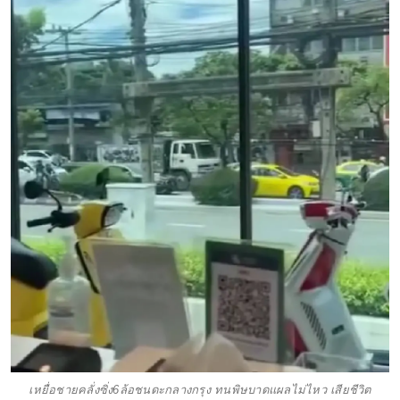
เหยื่อชายคลั่งซิ่ง6ล้อชนดะกลางกรุง ทนพิษบาดแผลไม่ไหว เสียชีวิต