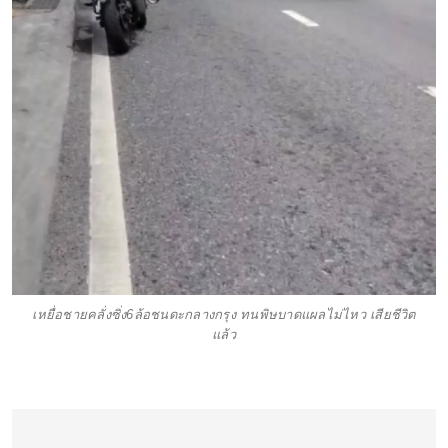
เหยื่อชายคลั่งซิ่ง6ล้อชนดะกลางกรุง ทนพิษบาดแผลไม่ไหว เสียชีวิต
แล้ว