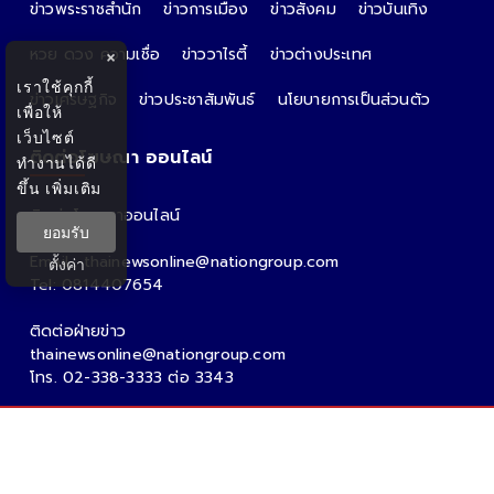
ข่าวพระราชสำนัก
ข่าวการเมือง
ข่าวสังคม
ข่าวบันเทิง
หวย ดวง ความเชื่อ
ข่าววาไรตี้
ข่าวต่างประเทศ
×
เราใช้คุกกี้
ข่าวเศรษฐกิจ
ข่าวประชาสัมพันธ์
นโยบายการเป็นส่วนตัว
เพื่อให้
เว็บไซต์
ติดต่อโฆษณา ออนไลน์
ทำงานได้ดี
ขึ้น
เพิ่มเติม
ติดต่อโฆษณาออนไลน์
ยอมรับ
คุณอ้อ
Email : thainewsonline@nationgroup.com
ตั้งค่า
Tel: 0814407654
ติดต่อฝ่ายข่าว
thainewsonline@nationgroup.com
โทร. 02-338-3333 ต่อ 3343