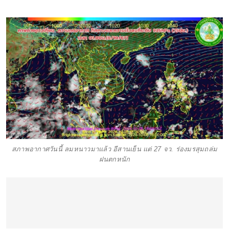
สภาพอากาศวันนี้ ลมหนาวมาแล้ว อีสานเย็น แต่ 27 จว. ร่องมรสุมถล่ม
ฝนตกหนัก