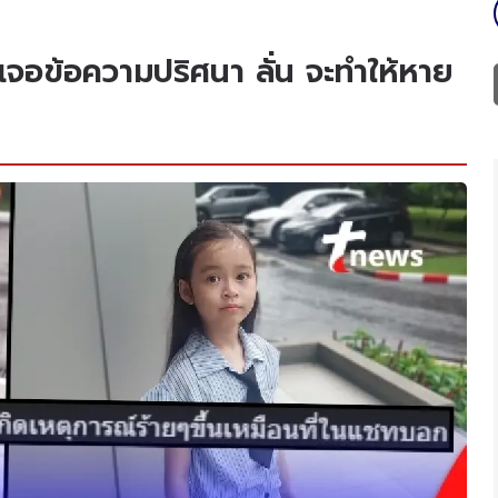
เจอข้อความปริศนา ลั่น จะทำให้หาย