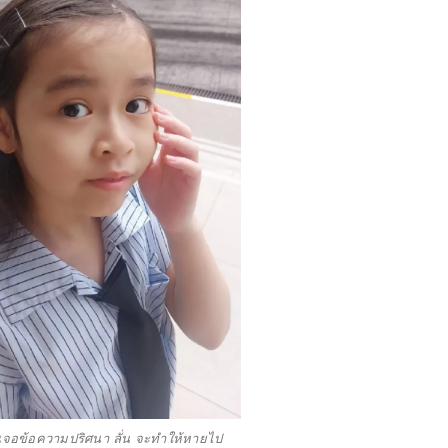
เจอข้อความปริศนา ลั่น จะทำให้หายไป