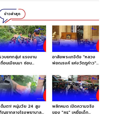
ข่าวล่าสุด
รวบยกกลุ่ม! แรงงาน
อาลัยพระเกจิดัง "หลวง
เถื่อนเมียนมา ซ่อน
พ่อณรงค์ แห่งวัดภูค่าว"
ตัวกลางป่าเกริงกระเวีย
ละสังขารอย่างสงบ
เต็มตา! หนุ่มวัย 24 สูบ
พลิกหมด เปิดความจริง
กัญชากลางโรงพยาบาล
ของ "ครู" เหยื่อเด็ก