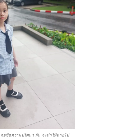
เจอข้อความปริศนา ลั่น จะทำให้หายไป