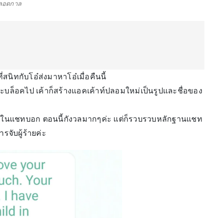
ลอดกาล
่สนิทกับโอ๋ส่งมาหาโอ๋เมื่อคืนนี้
ะบล็อคไป เค้าก็สร้างแอคเค้าท์ปลอมใหม่เป็นรูปและชื่อของ
อนที่ในแชทบอก ตอนนี้กังวลมากๆค่ะ แต่ก็รวบรวบหลักฐานแชท
รจับผู้ร้ายค่ะ