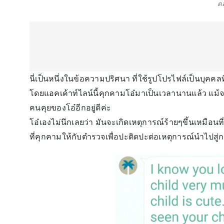
ต
นี่เป็นหนึ่งในข้อความปริศนา ที่ใช้รูปโปรไฟล์เป็นบุคคลที
โดยแอคเค้าท์ไลน์นี้คุกคามโอ๋มาเป็นเวลานานแล้ว แม้จ
คนคุยของโอ๋อีกอยู่ดีค่ะ
โอ๋เองไม่นึกเลยว่า มันจะเกิดเหตุการณ์ร้ายๆขึ้นเหมื
ที่คุกคามให้กับตำรวจเพื่อปะติดปะต่อเหตุการณ์นำไปสู่กา