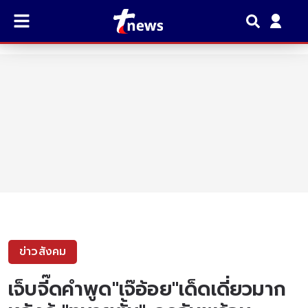
ข่าวสังคม
เจ็บจี๊ดคำพูด"เจ๊อ้อย"เด็ดเดี่ยวมาก