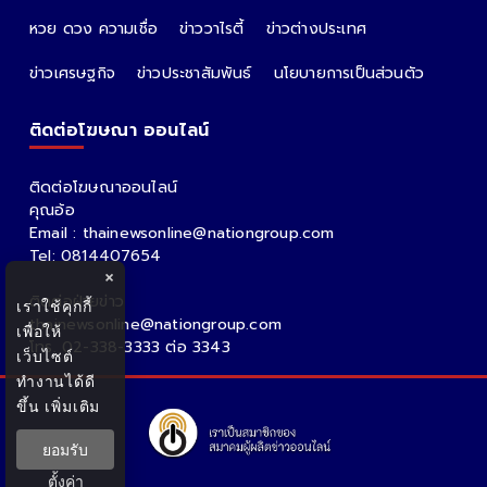
หวย ดวง ความเชื่อ
ข่าววาไรตี้
ข่าวต่างประเทศ
ข่าวเศรษฐกิจ
ข่าวประชาสัมพันธ์
นโยบายการเป็นส่วนตัว
ติดต่อโฆษณา ออนไลน์
ติดต่อโฆษณาออนไลน์
คุณอ้อ
Email : thainewsonline@nationgroup.com
Tel: 0814407654
×
ติดต่อฝ่ายข่าว
เราใช้คุกกี้
thainewsonline@nationgroup.com
เพื่อให้
โทร. 02-338-3333 ต่อ 3343
เว็บไซต์
ทำงานได้ดี
ขึ้น
เพิ่มเติม
ยอมรับ
ตั้งค่า