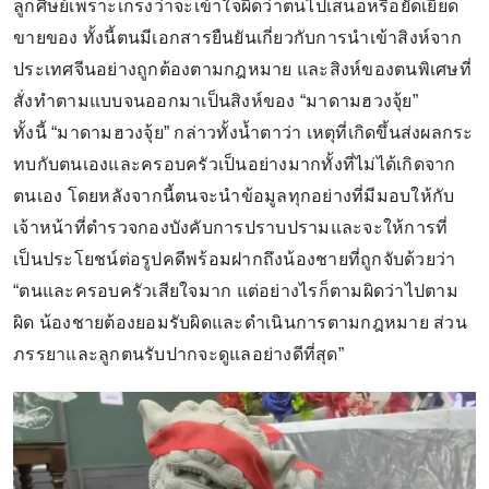
ลูกศิษย์เพราะเกรงว่าจะเข้าใจผิดว่าตนไปเสนอหรือยัดเยียด
ขายของ ทั้งนี้ตนมีเอกสารยืนยันเกี่ยวกับการนําเข้าสิงห์จาก
ประเทศจีนอย่างถูกต้องตามกฎหมาย และสิงห์ของตนพิเศษที่
สั่งทําตามแบบจนออกมาเป็นสิงห์ของ “มาดามฮวงจุ้ย”
ทั้งนี้ “มาดามฮวงจุ้ย” กล่าวทั้งนํ้าตาว่า เหตุที่เกิดขึ้นส่งผลกระ
ทบกับตนเองและครอบครัวเป็นอย่างมากทั้งที่ไม่ได้เกิดจาก
ตนเอง โดยหลังจากนี้ตนจะนําข้อมูลทุกอย่างที่มีมอบให้กับ
เจ้าหน้าที่ตํารวจกองบังคับการปราบปรามและจะให้การที่
เป็นประโยชน์ต่อรูปคดีพร้อมฝากถึงน้องชายที่ถูกจับด้วยว่า
“ตนและครอบครัวเสียใจมาก แต่อย่างไรก็ตามผิดว่าไปตาม
ผิด น้องชายต้องยอมรับผิดและดําเนินการตามกฎหมาย ส่วน
ภรรยาและลูกตนรับปากจะดูแลอย่างดีที่สุด”