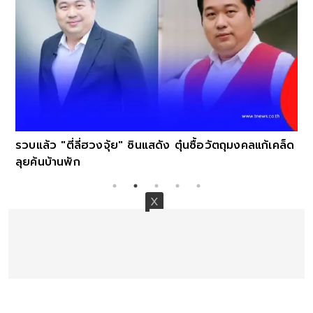
รวบแล้ว "ตี่ลี่ฮวงจุ้ย" ซินแสดัง ตุ๋นซื้อวัตถุมงคลแก้เคล็ด
ลุยค้นบ้านพัก