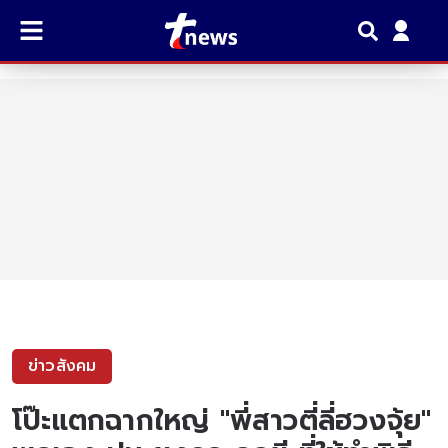
ข่าวสังคม
โป๊ะแตกฉากใหญ่ "พี่สาวตี่ลี่ฮวงจุ้ย"