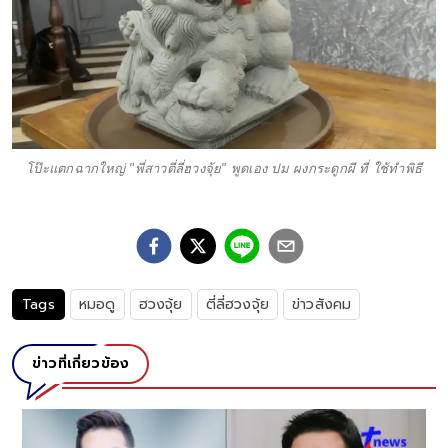
โป๊ะแตกฉากใหญ่ "พี่สาวตี่ลี่ฮวงจุ้ย" พูดเอง ปม ผงกระดูกผี ที่ ใช้ทำพิธี
Tags
หมอดู
ฮวงจุ้ย
ตี่ลี่ฮวงจุ้ย
ข่าวสังคม
ข่าวที่เกี่ยวข้อง