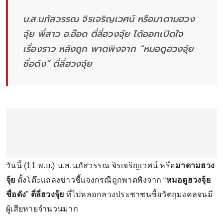
น.ส.นภัสวรรณ จิรเจริญเวศน์ หรือมาดามฮวง
จุ้ย พี่สาว อ.อ๊อด ตี่ลี่ฮวงจุ้ย ได้ออกเปิดใจ
เรื่องราว หลังถูก พาดพิงจาก “หมอดูฮวงจุ้ย
ชื่อดัง” ตี่ลี่ฮวงจุ้ย
วันนี้ (11 พ.ย.) น.ส.นภัสวรรณ จิรเจริญเวศน์ หรือ
มาดามฮวง
จุ้ย
ตั้งโต๊ะแถลงข่าวชี้แจงกรณีถูกพาดพิงจาก “
หมอดูฮวงจุ้ย
ชื่อดัง
”
ตี่ลี่ฮวงจุ้ย
ที่ไปหลอกลวงประชาชนซื้อวัตถุมงคลจนมี
ผู้เสียหายจํานวนมาก