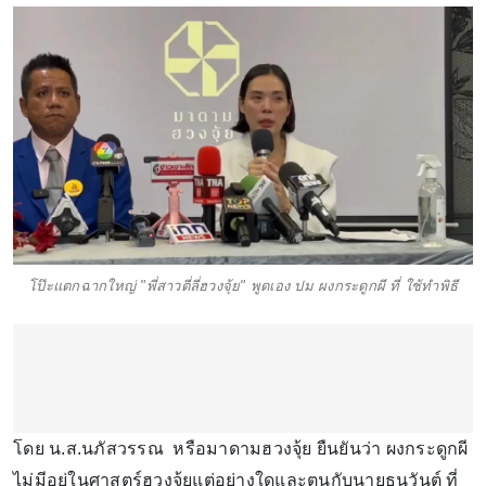
โป๊ะแตกฉากใหญ่ "พี่สาวตี่ลี่ฮวงจุ้ย" พูดเอง ปม ผงกระดูกผี ที่ ใช้ทำพิธี
โดย น.ส.นภัสวรรณ หรือมาดามฮวงจุ้ย ยืนยันว่า ผงกระดูกผี
ไม่มีอยู่ในศาสตร์ฮวงจุ้ยแต่อย่างใดและตนกับนายธนวันต์ ที่