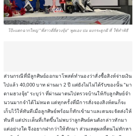
โป๊ะแตกฉากใหญ่ "พี่สาวตี่ลี่ฮวงจุ้ย" พูดเอง ปม ผงกระดูกผี ที่ ใช้ทำพิธี
ส่วนกรณีที่มีลูกศิษย์ออกมาโพสต์ทํานองว่าสั่งซื้อสิงห์จ่ายเงิน
ไปแล้ว 40,000 บาท ผ่านมา 2 ปี แต่ยังไม่ไม่ได้รับของนั้น “มา
ดามฮวงจุ้ย” ระบุว่า ที่ผ่านมาตนไปตรวจบ้านให้กับลูกศิษย์จํา
นวนมากจําได้ไม่หมด แต่ทุกครั้งที่มีการสั่งจองสิงห์ตนก็จะ
เก็บไว้ให้ทันทีเมื่อลูกศิษย์พร้อมก็ทักเข้ามาและตนจะจัดส่งให้
ทันที แต่ประเด็นที่เกิดขึ้นไม่พบว่าลูกศิษย์คนดังกล่าวทักมา
แต่อย่างใด จึงอยากฝากว่าให้ทักมา ส่วนเหตุผลที่ตนไม่ทักหา