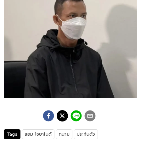
Tags
แอม ไซยาไนด์
ทนาย
ประกันตัว