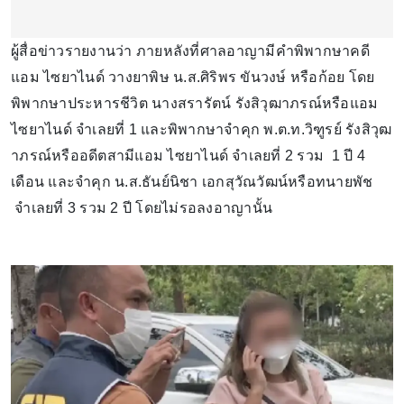
ผู้สื่อข่าวรายงานว่า ภายหลังที่ศาลอาญามีคำพิพากษาคดี
แอม ไซยาไนด์ วางยาพิษ น.ส.ศิริพร ขันวงษ์ หรือก้อย โดย
พิพากษาประหารชีวิต นางสรารัตน์ รังสิวุฒาภรณ์หรือแอม
ไซยาไนด์ จำเลยที่ 1 และพิพากษาจำคุก พ.ต.ท.วิฑูรย์ รังสิวุฒ
าภรณ์หรืออดีตสามีแอม ไซยาไนด์ จำเลยที่ 2 รวม 1 ปี 4
เดือน และจำคุก น.ส.ธันย์นิชา เอกสุวัณวัฒน์หรือทนายพัช
จำเลยที่ 3 รวม 2 ปี โดยไม่รอลงอาญานั้น