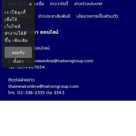
หวย ดวง ความเชื่อ
ข่าววาไรตี้
ข่าวต่างประเทศ
×
เราใช้คุกกี้
ข่าวเศรษฐกิจ
ข่าวประชาสัมพันธ์
นโยบายการเป็นส่วนตัว
เพื่อให้
เว็บไซต์
ติดต่อโฆษณา ออนไลน์
ทำงานได้ดี
ขึ้น
เพิ่มเติม
ติดต่อโฆษณาออนไลน์
ยอมรับ
คุณอ้อ
Email : thainewsonline@nationgroup.com
ตั้งค่า
Tel: 0814407654
ติดต่อฝ่ายข่าว
thainewsonline@nationgroup.com
โทร. 02-338-3333 ต่อ 3343