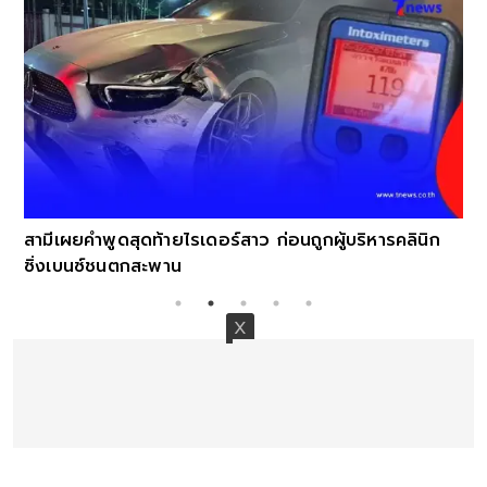
สามีเผยคำพูดสุดท้ายไรเดอร์สาว ก่อนถูกผู้บริหารคลินิก
ซิ่งเบนซ์ชนตกสะพาน