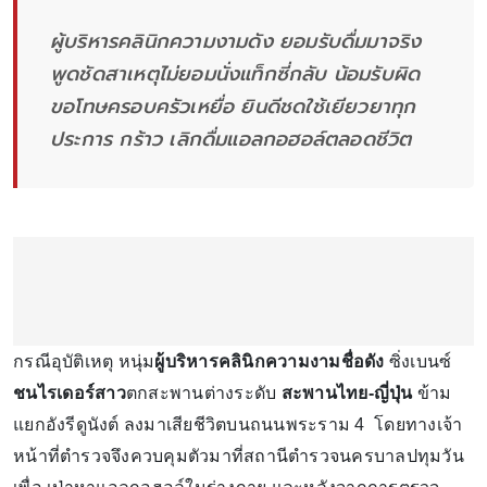
ผู้บริหารคลินิกความงามดัง ยอมรับดื่มมาจริง
พูดชัดสาเหตุไม่ยอมนั่งแท็กซี่กลับ น้อมรับผิด
ขอโทษครอบครัวเหยื่อ ยินดีชดใช้เยียวยาทุก
ประการ กร้าว เลิกดื่มแอลกอฮอล์ตลอดชีวิต
กรณีอุบัติเหตุ หนุ่ม
ผู้บริหารคลินิกความงามชื่อดัง
ซิ่งเบนซ์
ชนไรเดอร์สาว
ตกสะพานต่างระดับ
สะพานไทย-ญี่ปุ่น
ข้าม
แยกอังรีดูนังต์ ลงมาเสียชีวิตบนถนนพระราม 4 โดยทางเจ้า
หน้าที่ตำรวจจึงควบคุมตัวมาที่สถานีตำรวจนครบาลปทุมวัน