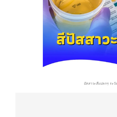
ปัสสาวะสีแปลกๆ ระวั