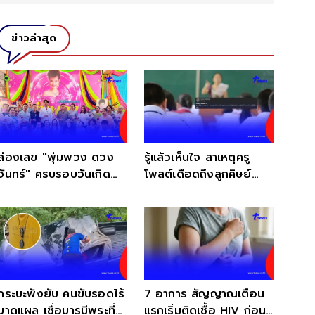
ข่าวล่าสุด
ส่องเลข "พุ่มพวง ดวง
รู้แล้วเห็นใจ สาเหตุครู
จันทร์" ครบรอบวันเกิด
โพสต์เดือดถึงลูกศิษย์
ลูกชายจัดพิธีทำบุญใหญ่
หลังสอนตั้งแต่ปี 37
กระบะพังยับ คนขับรอดไร้
7 อาการ สัญญาณเตือน
บาดแผล เชื่อบารมีพระที่
แรกเริ่มติดเชื้อ HIV ก่อน