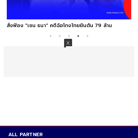
น ธนา" คดีฉ้อโกงไทยยินตัน 79 ล้าน
ALL PARTNER