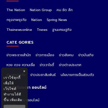
The Nation
Nation Group
คม ชัด ลึก
กรุงเทพธุรกิจ
Nation
Spring News
Thainewsonline
Tnews
ฐานเศรษฐกิจ
CATE GORIES
ข่าวพระราชสำนัก
ข่าวการเมือง
ข่าวสังคม
ข่าวบันเทิง
หวย ดวง ความเชื่อ
ข่าววาไรตี้
ข่าวต่างประเทศ
×
ข่าวเศรษฐกิจ
ข่าวประชาสัมพันธ์
นโยบายการเป็นส่วนตัว
เราใช้คุกกี้
เพื่อให้
ติดต่อโฆษณา ออนไลน์
เว็บไซต์
ทำงานได้ดี
ขึ้น
เพิ่มเติม
ติดต่อโฆษณาออนไลน์
คุณอ้อ