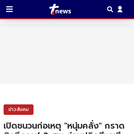
ข่าวสังคม
เปิดชนวนก่อเหตุ "หนุ่มคลั่ง" กราด