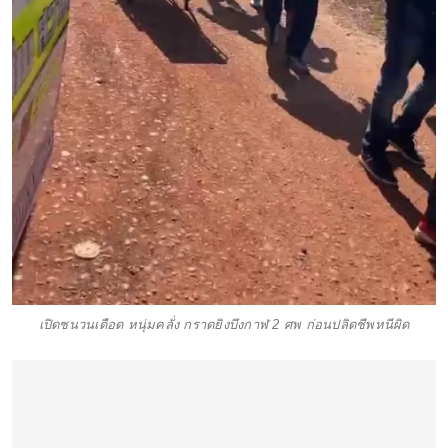
เปิดชนวนเดือด หนุ่มคลั่ง กราดยิงบึงกาฬ 2 ศพ ก่อนปลิดชีพหนีผิด