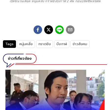
เปิดชนวนเดือด หนุ่มคลั่ง กราดยิงบึงกาฬ 2 ศพ ก่อนปลิดชีพหนีผิด
Tags
หนุ่มคลั่ง
กราดยิง
บึงกาฬ
ข่าวสังคม
ข่าวที่เกี่ยวข้อง
บุกรวบ "อุ้ย ล
ของกลางเพียบ