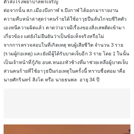
ตัวส่งโรงพยาบาลพรเจริญ
ต่อจากนั้น สภ.เมืองบึงกาฬ จ.บึงกาฬ ได้ออกมารายงาน
ความคืบหน้าล่าสุดว่าคนร้ายได้ใช้อาวุธปืนลั่นไกจบชีวิตตัว
เองหนีความผิดแล้ว คาดว่าอาจมีเรื่องของสิ่งเสพติดเข้ามา
เกี่ยวข้อง แต่ยังไม่ยืนยันว่าเป็นข้อเท็จจริงหรือไม่
จากการตรวจสอบในที่เกิดเหตุ พบผู้เสียชีวิต จำนวน 3 ราย
(รวมผู้ก่อเหตุ) และยังมีผู้ได้รับบาดเจ็บอีก 3 ราย โดย 1 ในนั้น
เป็นเจ้าหน้าที่กู้ภัย อบต.หนองหัวช้างที่มาช่วยเหลือผู้บาดเจ็บ
ส่วนคนร้ายที่ใช้อาวุธปืนก่อเหตุในครั้งนี้ ทราบชื่อต่อมาคือ
นายศักรินทร์ สิงโต หรือ นายธนพล อายุ 34 ปี