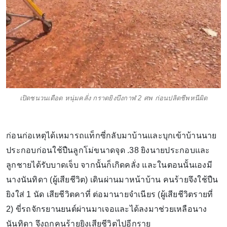
เปิดชนวนเดือด หนุ่มคลั่ง กราดยิงบึงกาฬ 2 ศพ ก่อนปลิดชีพหนีผิด
ก่อนก่อเหตุได้เหมารถแท็กซี่กลับมาบ้านและบุกเข้าบ้านนาย
ประกอบก่อนใช้ปืนลูกโม่ขนาดจุด .38 ยิงนายประกอบและ
ลูกชายได้รับบาดเจ็บ จากนั้นก็เกิดคลั่ง และในตอนนั้นเองมี
นางนันทิดา (ผู้เสียชีวิต) เดินผ่านมาหน้าบ้าน คนร้ายจึงใช้ปืน
ยิงใส่ 1 นัด เสียชีวิตคาที่ ต่อมานายจำเนียร (ผู้เสียชีวิตรายที่
2) ขี่รถจักรยานยนต์ผ่านมาเจอและได้ลงมาช่วยเหลือนาง
นันทิดา จึงถูกคนร้ายยิงเสียชีวิตไปอีกราย