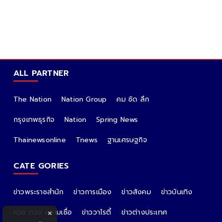
ALL PARTNER
The Nation
Nation Group
คม ชัด ลึก
กรุงเทพธุรกิจ
Nation
Spring News
Thainewsonline
Tnews
ฐานเศรษฐกิจ
CATE GORIES
ข่าวพระราชสำนัก
ข่าวการเมือง
ข่าวสังคม
ข่าวบันเทิง
หวย ดวง ความเชื่อ
ข่าววาไรตี้
ข่าวต่างประเทศ
×