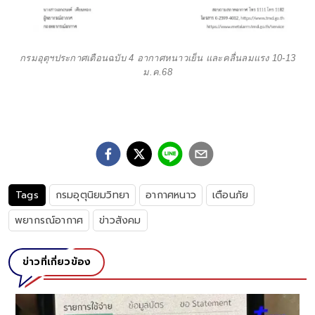
กรมอุตุฯประกาศเตือนฉบับ 4 อากาศหนาวเย็น และคลื่นลมแรง 10-13
ม.ค.68
Tags
กรมอุตุนิยมวิทยา
อากาศหนาว
เตือนภัย
พยากรณ์อากาศ
ข่าวสังคม
ข่าวที่เกี่ยวข้อง