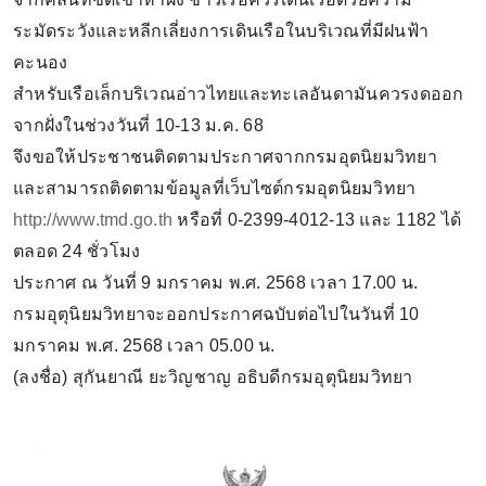
ระมัดระวังและหลีกเลี่ยงการเดินเรือในบริเวณที่มีฝนฟ้า
คะนอง
สำหรับเรือเล็กบริเวณอ่าวไทยและทะเลอันดามันควรงดออก
จากฝั่งในช่วงวันที่ 10-13 ม.ค. 68
จึงขอให้ประชาชนติดตามประกาศจากกรมอุตนิยมวิทยา
และสามารถติดตามข้อมูลที่เว็บไซต์กรมอุตนิยมวิทยา
http://www.tmd.go.th
หรือที่ 0-2399-4012-13 และ 1182 ได้
ตลอด 24 ชั่วโมง
ประกาศ ณ วันที่ 9 มกราคม พ.ศ. 2568 เวลา 17.00 น.
กรมอุตุนิยมวิทยาจะออกประกาศฉบับต่อไปในวันที่ 10
มกราคม พ.ศ. 2568 เวลา 05.00 น.
(ลงชื่อ) สุกันยาณี ยะวิญชาญ อธิบดีกรมอุตุนิยมวิทยา