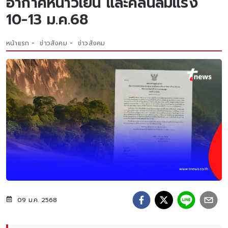
อากาศหนาวเย็น และคลื่นลมแรง
10-13 ม.ค.68
หน้าแรก
ข่าวสังคม
ข่าวสังคม
09 ม.ค. 2568