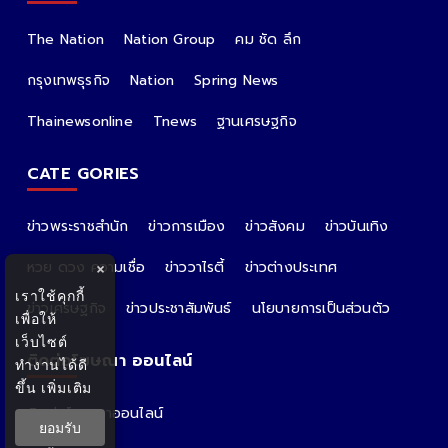
The Nation
Nation Group
คม ชัด ลึก
กรุงเทพธุรกิจ
Nation
Spring News
Thainewsonline
Tnews
ฐานเศรษฐกิจ
CATE GORIES
ข่าวพระราชสำนัก
ข่าวการเมือง
ข่าวสังคม
ข่าวบันเทิง
หวย ดวง ความเชื่อ
ข่าววาไรตี้
ข่าวต่างประเทศ
×
เราใช้คุกกี้
ข่าวเศรษฐกิจ
ข่าวประชาสัมพันธ์
นโยบายการเป็นส่วนตัว
เพื่อให้
เว็บไซต์
ติดต่อโฆษณา ออนไลน์
ทำงานได้ดี
ขึ้น
เพิ่มเติม
ติดต่อโฆษณาออนไลน์
ยอมรับ
คุณอ้อ