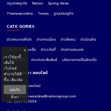
กรุงเทพธุรกิจ
Nation
Spring News
Thainewsonline
Tnews
ฐานเศรษฐกิจ
CATE GORIES
ข่าวพระราชสำนัก
ข่าวการเมือง
ข่าวสังคม
ข่าวบันเทิง
หวย ดวง ความเชื่อ
ข่าววาไรตี้
ข่าวต่างประเทศ
×
เราใช้คุกกี้
ข่าวเศรษฐกิจ
ข่าวประชาสัมพันธ์
นโยบายการเป็นส่วนตัว
เพื่อให้
เว็บไซต์
ติดต่อโฆษณา ออนไลน์
ทำงานได้ดี
ขึ้น
เพิ่มเติม
ติดต่อโฆษณาออนไลน์
ยอมรับ
คุณอ้อ
Email : thainewsonline@nationgroup.com
ตั้งค่า
Tel: 0814407654