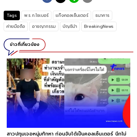
Tags
พ.ร.ก.ไซเบอร์
แก๊งคอลเซ็นเตอร์
ธนาคาร
ค่ายมือถือ
อาชญากรรม
บัญชีม้า
BreakingNews
ข่าวที่เกี่ยวข้อง
สาวปทุมเจอหนุ่มทักหา ก่อนจับได้เป็นคอลเซ็นเตอร์ นึกไม่