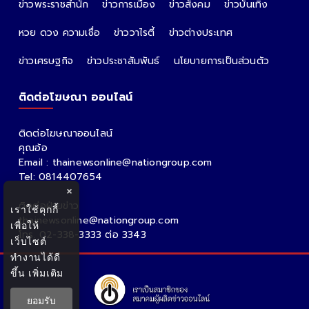
ข่าวพระราชสำนัก
ข่าวการเมือง
ข่าวสังคม
ข่าวบันเทิง
หวย ดวง ความเชื่อ
ข่าววาไรตี้
ข่าวต่างประเทศ
ข่าวเศรษฐกิจ
ข่าวประชาสัมพันธ์
นโยบายการเป็นส่วนตัว
ติดต่อโฆษณา ออนไลน์
ติดต่อโฆษณาออนไลน์
คุณอ้อ
Email : thainewsonline@nationgroup.com
Tel: 0814407654
×
ติดต่อฝ่ายข่าว
เราใช้คุกกี้
thainewsonline@nationgroup.com
เพื่อให้
โทร. 02-338-3333 ต่อ 3343
เว็บไซต์
ทำงานได้ดี
ขึ้น
เพิ่มเติม
ยอมรับ