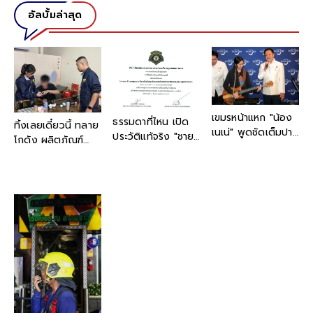
อัลบั้มล่าสุด
เขมรหน้าแหก "น้อง
ธรรมดาที่ไหน เปิด
ทิ้งเลยเดี๋ยวนี้ ทลาย
เนเน่" พูดชัดเต็มปาก
ประวัติแท้จริง "ชายที่
โกดัง ผลิตภัณฑ์
หลังเข้าพบ นายก
แต่งชุดทหารเต็มยศ"
บำรุงผิวปลอม ตกใจ
รัฐมนตรี บอก "เป็น
งานนี้ "เต้ พระราม
บรรจุเตรียมส่งลูกค้า
คนไทย 100% ไม่มี
7" การันตีด้วย
แล้ว พีกกว่าคือบาง
เชื้อสายอื่น"
ตนเอง
ส่วนถึงมือผู้บริโภค
แล้ว