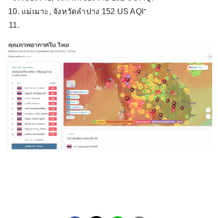
แม่เมาะ, จังหวัดลำปาง 152 US AQI⁺