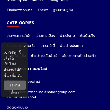
Thainewsonline
Tnews
ฐานเศรษฐกิจ
CATE GORIES
ข่าวพระราชสำนัก
ข่าวการเมือง
ข่าวสังคม
ข่าวบันเทิง
หวย ดวง ความเชื่อ
ข่าววาไรตี้
ข่าวต่างประเทศ
×
เราใช้คุกกี้
ข่าวเศรษฐกิจ
ข่าวประชาสัมพันธ์
นโยบายการเป็นส่วนตัว
เพื่อให้
เว็บไซต์
ติดต่อโฆษณา ออนไลน์
ทำงานได้ดี
ขึ้น
เพิ่มเติม
ติดต่อโฆษณาออนไลน์
ยอมรับ
คุณอ้อ
Email : thainewsonline@nationgroup.com
ตั้งค่า
Tel: 0814407654
ติดต่อฝ่ายข่าว