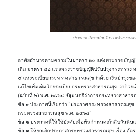
ประกาศ อัตราค่าบริการหน่วยงานสาธ
อาศัยอํานาจตามความในมาตรา ๒๐ แห่งพระราชบัญญัติร
เติม มาตรา ๔๒ แห่งพระราชบัญญัติปรับปรุงกระทรวง ทบ
๔ แห่งระเบียบกระทรวงสาธารณสุขว่าด้วย เงินบํารุงข
แก้ไขเพิ่มเติมโดยระเบียบกระทรวงสาธารณสุข ว่าด้วย
(ฉบับที่ ๒) พ.ศ. ๒๕๖๔ รัฐมนตรีว่าการกระทรวงสาธารณส
ข้อ ๑ ประกาศนี้เรียกว่า "ประกาศกระทรวงสาธารณสุข เ
กระทรวงสาธารณสุข พ.ศ. ๒๕๖๘"
ข้อ ๒ ประกาศนี้ให้ใช้บังคับเมื่อพ้นกําหนดเก้าสิบวันน
ข้อ ๓ ให้ยกเลิกประกาศกระทรวงสาธารณสุข เรื่อง อั