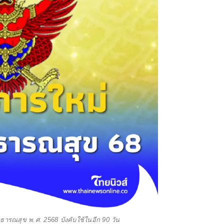
ารณสุข พ.ศ. 2568 บังคับใช้ในอีก 90 วัน