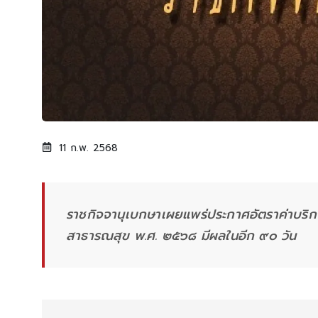
11 ก.พ. 2568
ราชกิจจานุเบกษาเผยแพร่ประกาศอัตราค่าบริ
สาธารณสุข พ.ศ. ๒๕๖๘ มีผลในอีก ๙๐ วัน