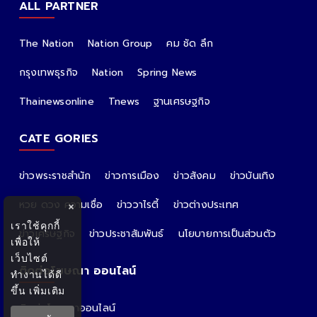
ALL PARTNER
The Nation
Nation Group
คม ชัด ลึก
กรุงเทพธุรกิจ
Nation
Spring News
Thainewsonline
Tnews
ฐานเศรษฐกิจ
CATE GORIES
ข่าวพระราชสำนัก
ข่าวการเมือง
ข่าวสังคม
ข่าวบันเทิง
หวย ดวง ความเชื่อ
ข่าววาไรตี้
ข่าวต่างประเทศ
×
เราใช้คุกกี้
ข่าวเศรษฐกิจ
ข่าวประชาสัมพันธ์
นโยบายการเป็นส่วนตัว
เพื่อให้
เว็บไซต์
ติดต่อโฆษณา ออนไลน์
ทำงานได้ดี
ขึ้น
เพิ่มเติม
ติดต่อโฆษณาออนไลน์