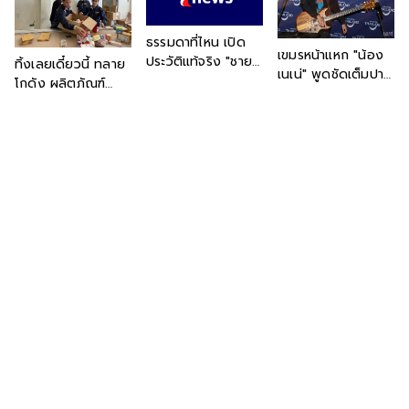
ธรรมดาที่ไหน เปิด
เขมรหน้าแหก "น้อง
ประวัติแท้จริง "ชายที่
ทิ้งเลยเดี๋ยวนี้ ทลาย
เนเน่" พูดชัดเต็มปาก
แต่งชุดทหารเต็มยศ"
โกดัง ผลิตภัณฑ์
หลังเข้าพบ นายก
งานนี้ "เต้ พระราม
บำรุงผิวปลอม ตกใจ
รัฐมนตรี บอก "เป็น
7" การันตีด้วย
บรรจุเตรียมส่งลูกค้า
คนไทย 100% ไม่มี
ตนเอง
แล้ว พีกกว่าคือบาง
เชื้อสายอื่น"
ส่วนถึงมือผู้บริโภค
แล้ว