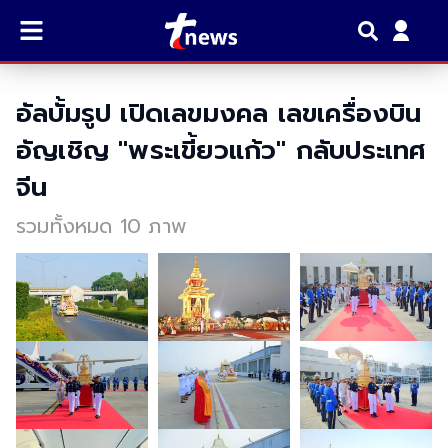
อัลบั้มรูป เปิดเลขมงคล เลขเครื่องบิน
อัญเชิญ "พระเขี้ยวแก้ว" กลับประเทศ
จีน
รวมทั้งหมด 10 ภาพ