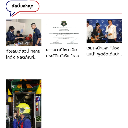
อัลบั้มล่าสุด
เขมรหน้าแหก "น้อง
ธรรมดาที่ไหน เปิด
ทิ้งเลยเดี๋ยวนี้ ทลาย
เนเน่" พูดชัดเต็มปาก
ประวัติแท้จริง "ชายที่
โกดัง ผลิตภัณฑ์
หลังเข้าพบ นายก
แต่งชุดทหารเต็มยศ"
บำรุงผิวปลอม ตกใจ
รัฐมนตรี บอก "เป็น
งานนี้ "เต้ พระราม
บรรจุเตรียมส่งลูกค้า
คนไทย 100% ไม่มี
7" การันตีด้วย
แล้ว พีกกว่าคือบาง
เชื้อสายอื่น"
ตนเอง
ส่วนถึงมือผู้บริโภค
แล้ว