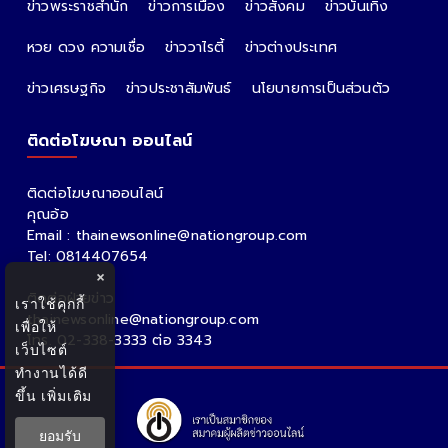
ข่าวพระราชสำนัก
ข่าวการเมือง
ข่าวสังคม
ข่าวบันเทิง
หวย ดวง ความเชื่อ
ข่าววาไรตี้
ข่าวต่างประเทศ
ข่าวเศรษฐกิจ
ข่าวประชาสัมพันธ์
นโยบายการเป็นส่วนตัว
ติดต่อโฆษณา ออนไลน์
ติดต่อโฆษณาออนไลน์
คุณอ้อ
Email : thainewsonline@nationgroup.com
Tel: 0814407654
×
ติดต่อฝ่ายข่าว
เราใช้คุกกี้
thainewsonline@nationgroup.com
เพื่อให้
โทร. 02-338-3333 ต่อ 3343
เว็บไซต์
ทำงานได้ดี
ขึ้น
เพิ่มเติม
ยอมรับ