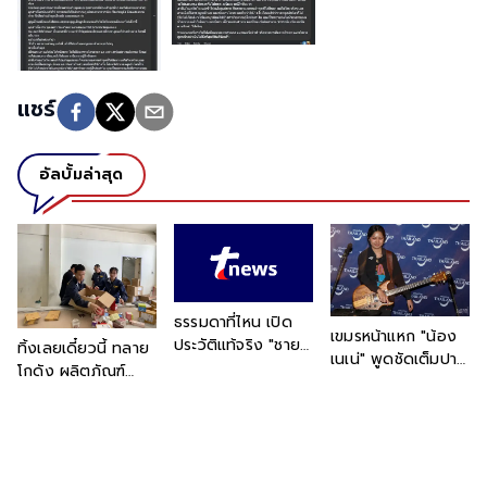
แชร์
อัลบั้มล่าสุด
ธรรมดาที่ไหน เปิด
เขมรหน้าแหก "น้อง
ประวัติแท้จริง "ชายที่
ทิ้งเลยเดี๋ยวนี้ ทลาย
เนเน่" พูดชัดเต็มปาก
แต่งชุดทหารเต็มยศ"
โกดัง ผลิตภัณฑ์
หลังเข้าพบ นายก
งานนี้ "เต้ พระราม
บำรุงผิวปลอม ตกใจ
รัฐมนตรี บอก "เป็น
7" การันตีด้วย
บรรจุเตรียมส่งลูกค้า
คนไทย 100% ไม่มี
ตนเอง
แล้ว พีกกว่าคือบาง
เชื้อสายอื่น"
ส่วนถึงมือผู้บริโภค
แล้ว