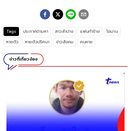
Tags
ประกาศตามหา
สาวลำปาง
แฟนทำร้าย
โอมาน
หายตัว
หายตัวปริศนา
ข่าวสังคม
คนหาย
ข่าวที่เกี่ยวข้อง
รู้ตัวแล้ว คู่ชาย-หญิง ถูกยิงดับคา
แจ้งความคนหาย