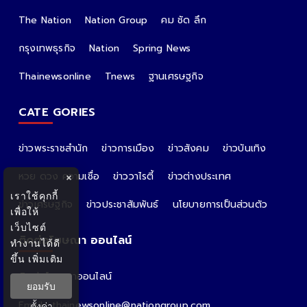
The Nation
Nation Group
คม ชัด ลึก
กรุงเทพธุรกิจ
Nation
Spring News
Thainewsonline
Tnews
ฐานเศรษฐกิจ
CATE GORIES
ข่าวพระราชสำนัก
ข่าวการเมือง
ข่าวสังคม
ข่าวบันเทิง
หวย ดวง ความเชื่อ
ข่าววาไรตี้
ข่าวต่างประเทศ
×
เราใช้คุกกี้
ข่าวเศรษฐกิจ
ข่าวประชาสัมพันธ์
นโยบายการเป็นส่วนตัว
เพื่อให้
เว็บไซต์
ติดต่อโฆษณา ออนไลน์
ทำงานได้ดี
ขึ้น
เพิ่มเติม
ติดต่อโฆษณาออนไลน์
ยอมรับ
คุณอ้อ
Email : thainewsonline@nationgroup.com
ตั้งค่า