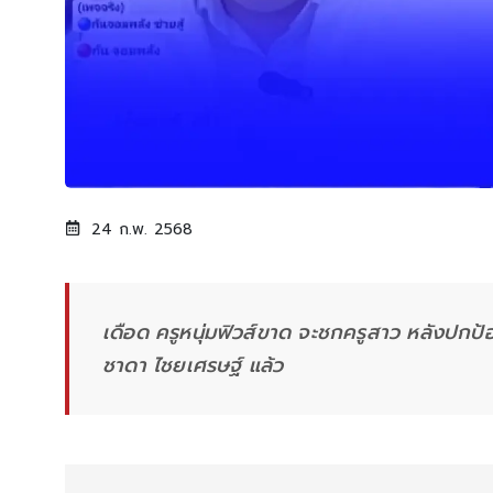
24 ก.พ. 2568
เดือด ครูหนุ่มฟิวส์ขาด จะชกครูสาว หลังปกป้อ
ชาดา ไชยเศรษฐ์ แล้ว