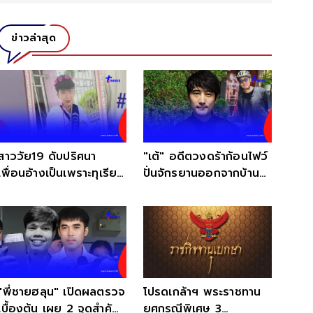
ข่าวล่าสุด
สาววัย19 ดับปริศนา
"เต้" อดีตวงดร้าก้อนไฟว์
เพื่อนอ้างเป็นเพราะทุเรียน
ปั่นจักรยานออกจากบ้าน
แต่แม่ไม่เชื่อ
หายตัวปริศนา
"พี่ชายฮลุน" เปิดผลตรวจ
โปรดเกล้าฯ พระราชทาน
เบื้องต้น เผย 2 จุดสำคัญ
ยศกรณีพิเศษ 3