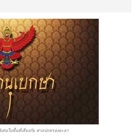
ศษในพื้นที่เสี่ยงภัย ศาลปกครองยะลา