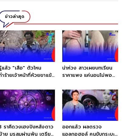
ข่าวล่าสุด
รู้แล้ว "เสือ" ตัวไหน
น่าห่วง สาวเผยบทเรียน
ทำร้ายเจ้าหน้าที่ห้วยขาแข้ง
ราคาแพง แค่นอนไม่พอ
เร่งตามจับ
อาการกำเริบทันที
3 ราศีดวงเฮงปังหลังดาว
ออกแล้ว ผลตรวจ
ย้าย มรสุมผ่านพ้น เตรียม
แอลกอฮอล์ คนขับกระบะ