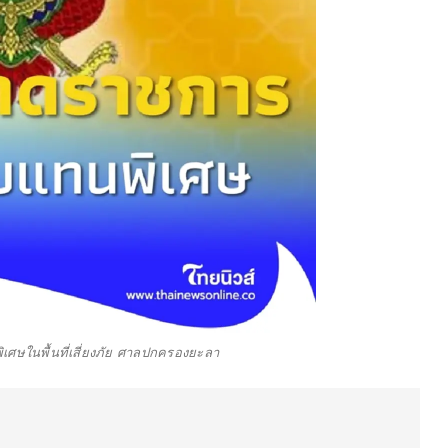
ศษในพื้นที่เสี่ยงภัย ศาลปกครองยะลา