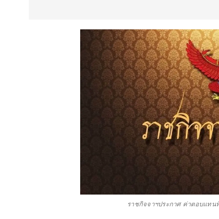
ราชกิจจาฯประกาศ ค่าตอบแทนพิเ