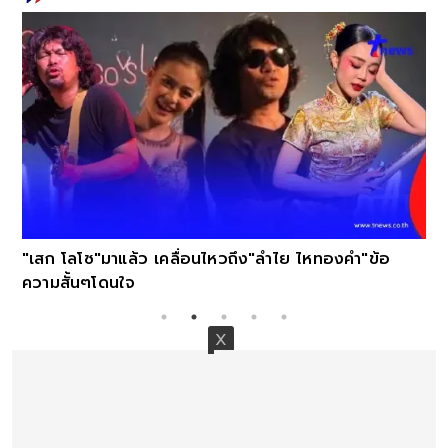
น
"เสก โลโซ"มาแล้ว เคลื่อนไหวถึง"ลำไย ไหทองคำ"ข้อ
ความสั้นๆโดนใจ