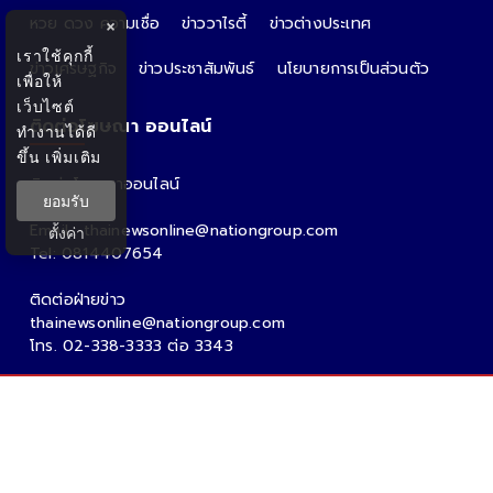
หวย ดวง ความเชื่อ
ข่าววาไรตี้
ข่าวต่างประเทศ
×
เราใช้คุกกี้
ข่าวเศรษฐกิจ
ข่าวประชาสัมพันธ์
นโยบายการเป็นส่วนตัว
เพื่อให้
เว็บไซต์
ติดต่อโฆษณา ออนไลน์
ทำงานได้ดี
ขึ้น
เพิ่มเติม
ติดต่อโฆษณาออนไลน์
ยอมรับ
คุณอ้อ
Email : thainewsonline@nationgroup.com
ตั้งค่า
Tel: 0814407654
ติดต่อฝ่ายข่าว
thainewsonline@nationgroup.com
โทร. 02-338-3333 ต่อ 3343