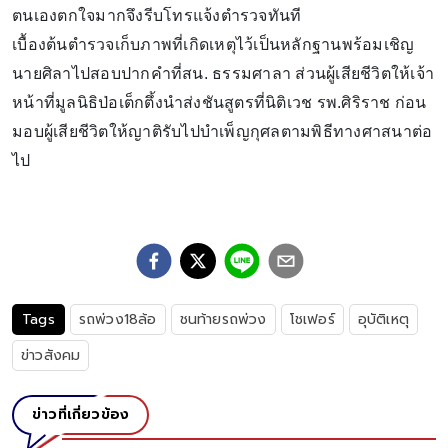
ตนเองตกใจมากจึงรีบโทรแจ้งตำรวจทันที
เบื้องต้นตำรวจเก็บภาพที่เกิดเหตุไว้เป็นหลักฐานพร้อมเชิญ
นายศิลาไปสอบปากคำที่สน. ธรรมศาลา ส่วนผู้เสียชีวิตให้เจ้า
หน้าที่มูลนิธิป่อเต็กตึ้งนำส่งชันสูตรที่นิติเวช รพ.ศิริราช ก่อน
มอบผู้เสียชีวิตให้ญาติรับไปบำเพ็ญกุศลตามพิธีทางศาสนาต่อ
ไป
Tags
รถพ่วง18ล้อ
ชนท้ายรถพ่วง
โชเฟอร์
อุบัติเหตุ
ข่าวสังคม
ข่าวที่เกี่ยวข้อง