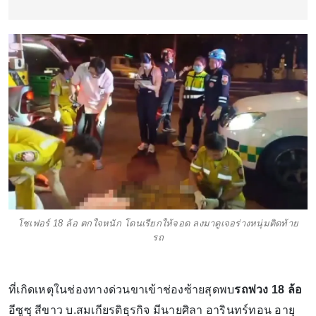
โชเฟอร์ 18 ล้อ ตกใจหนัก โดนเรียกให้จอด ลงมาดูเจอร่างหนุ่มติดท้าย
รถ
ที่เกิดเหตุในช่องทางด่วนขาเข้าช่องซ้ายสุดพบ
รถพ่วง 18 ล้อ
อีซูซุ สีขาว บ.สมเกียรติธุรกิจ มีนายศิลา อารินทร์ทอน อายุ