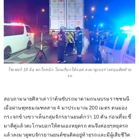
โชเฟอร์ 18 ล้อ ตกใจหนัก โดนเรียกให้จอด ลงมาดูเจอร่างหนุ่มติดท้าย
รถ
สอบถามนายศิลาเล่าว่าต้นขับรถมาตามถนนบรมราชชนนี
เมื่อผ่านพุทธมณฑลสาย 4 มาประมาณ 200 เมตร ตนมอง
กระจกข้างขวาเห็นกลุ่มจักรยานยนต์กว่า 10 คัน ก่อนที่จะขี่
มาตีคู่แล้วตะโกนบอกให้ตนเองหยุดรถ ตนจึงค่อยๆหยุดรถ
แล้วลงมาดูพบจักรยานยนต์ชนติดอยู่ท้ายรถและมีผู้เสียชีวิต