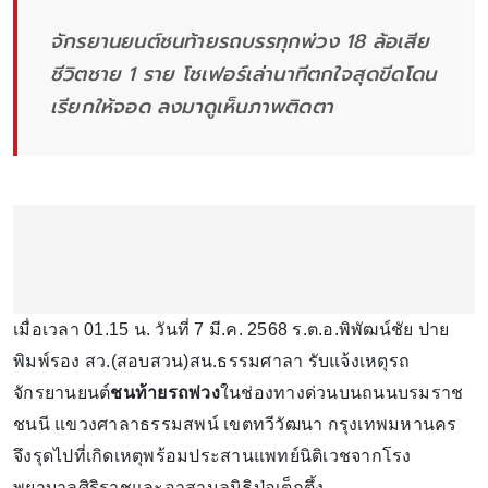
จักรยานยนต์ชนท้ายรถบรรทุกพ่วง 18 ล้อเสีย
ชีวิตชาย 1 ราย โชเฟอร์เล่านาทีตกใจสุดขีดโดน
เรียกให้จอด ลงมาดูเห็นภาพติดตา
เมื่อเวลา 01.15 น. วันที่ 7 มี.ค. 2568 ร.ต.อ.พิพัฒน์ชัย ปาย
พิมพ์รอง สว.(สอบสวน)สน.ธรรมศาลา รับแจ้งเหตุรถ
จักรยานยนต์
ชนท้ายรถพ่วง
ในช่องทางด่วนบนถนนบรมราช
ชนนี แขวงศาลาธรรมสพน์ เขตทวีวัฒนา กรุงเทพมหานคร
จึงรุดไปที่เกิดเหตุพร้อมประสานแพทย์นิติเวชจากโรง
พยาบาลศิริราชและอาสามูลนิธิป่อเต็กตึ้ง