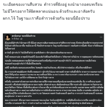
ระเอียดของงานสืบสวน ตำรวจที่ยังอยู่ จงนำมาถอดบทเรียน
ไม่มีใครอยากให้ผิดพลาดแน่นอน ด้วยรักและอาลัยครับ
ผกก.โจ้ ในฐานะเราคือตำรวจด้วยกัน จอนนี่มือปราบ