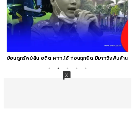
ย้อนดูทรัพย์สิน อดีต ผกก.โจ้ ก่อนถูกยึด มีมากถึงพันล้าน