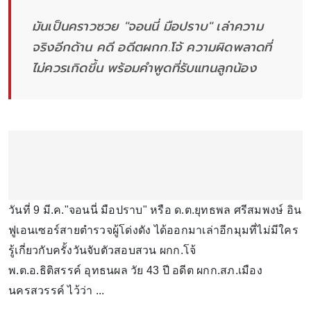
มันเป็นคราวซวย "จอนนี่ มือปราบ" เล่าความ
จริงอีกด้าน คดี อดีตผกก.โจ้ ความผิดพลาดที่
ไม่ควรเกิดขึ้น พร้อมคำพูดที่รับแทนลูกน้อง
วันที่ 9 มี.ค."จอนนี่ มือปราบ" หรือ ด.ต.ยุทธพล ศรีสมพงษ์ อิน
ฟูเอนเซอร์สายตำรวจผู้โด่งดัง ได้ออกมาเล่าอีกมุมที่ไม่มีใคร
รู้เกี่ยวกับครั้งวันจับตัวสอบสวน ผกก.โจ้
พ.ต.อ.ธิติสรรค์ อุทธนผล วัย 43 ปี อดีต ผกก.สภ.เมือง
นครสวรรค์ ไว้ว่า ...