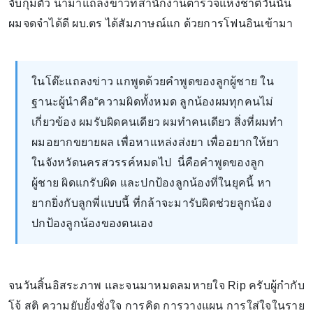
จับกุมตัว นำมาแถลงข่าวที่สำนักงานตำรวจแห่งชาติวันนั้น
ผมจดจำได้ดี ผบ.ตร ได้สัมภาษณ์แก ด้วยการโฟนอินเข้ามา
ในโต๊ะแถลงข่าว แกพูดด้วยคำพูดของลูกผู้ชาย ใน
ฐานะผู้นำคือ“ความผิดทั้งหมด ลูกน้องผมทุกคนไม่
เกี่ยวข้อง ผมรับผิดคนเดียว ผมทำคนเดียว สิ่งที่ผมทำ
ผมอยากขยายผล เพื่อหาแหล่งส่งยา เพื่ออยากให้ยา
ในจังหวัดนครสวรรค์หมดไป นี่คือคำพูดของลูก
ผู้ชาย ผิดแกรับผิด และปกป้องลูกน้องที่ในยุคนี้ หา
ยากยิ่งกับลูกพี่แบบนี้ ที่กล้าจะมารับผิดช่วยลูกน้อง
ปกป้องลูกน้องของตนเอง
จนวันสิ้นอิสระภาพ และจนมาหมดลมหายใจ Rip ครับผู้กำกับ
โจ้ สติ ความยับยั้งชั่งใจ การคิด การวางแผน การใส่ใจในราย