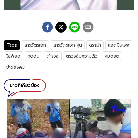
Tags
สารวัตรเอก
สารวัตรเอก หุ่น
ดราม่า
แอดมินเพจ
ไลฟ์สด
กดดัน
ตำรวจ
ตรวจจับความเร็ว
หมดสติ
ข่าวสังคม
ข่าวที่เกี่ยวข้อง