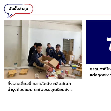
อัลบั้มล่าสุด
ธรรมดาที่ไหน
แต่งชุดทหาร
7" การันตี
ทิ้งเลยเดี๋ยวนี้ ทลายโกดัง ผลิตภัณฑ์
บำรุงผิวปลอม ตกใจบรรจุเตรียมส่ง
ลูกค้าแล้ว พีกกว่าคือบางส่วนถึงมือผู้
บริโภคแล้ว