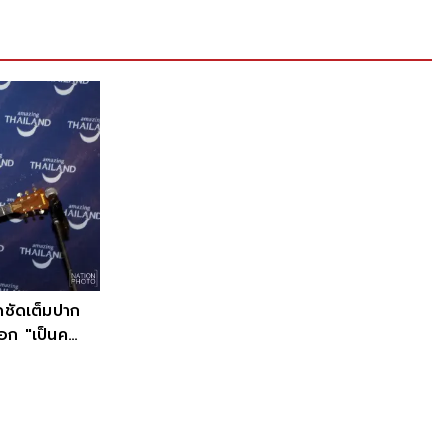
ดชัดเต็มปาก
อก "เป็นคน