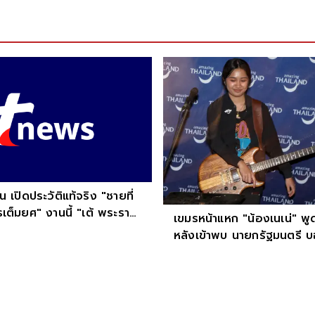
 เปิดประวัติแท้จริง "ชายที่
เต็มยศ" งานนี้ "เต้ พระราม
เขมรหน้าแหก "น้องเนเน่" พู
ด้วยตนเอง
หลังเข้าพบ นายกรัฐมนตรี บ
ไทย 100% ไม่มีเชื้อสายอื่น"