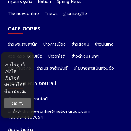
กรุงเทพธุรกิจ
Nation
Spring News
Thainewsonline
Tnews
ฐานเศรษฐกิจ
CATE GORIES
ข่าวพระราชสำนัก
ข่าวการเมือง
ข่าวสังคม
ข่าวบันเทิง
หวย ดวง ความเชื่อ
ข่าววาไรตี้
ข่าวต่างประเทศ
×
เราใช้คุกกี้
ข่าวเศรษฐกิจ
ข่าวประชาสัมพันธ์
นโยบายการเป็นส่วนตัว
เพื่อให้
เว็บไซต์
ติดต่อโฆษณา ออนไลน์
ทำงานได้ดี
ขึ้น
เพิ่มเติม
ติดต่อโฆษณาออนไลน์
ยอมรับ
คุณอ้อ
Email : thainewsonline@nationgroup.com
ตั้งค่า
Tel: 0814407654
ติดต่อฝ่ายข่าว