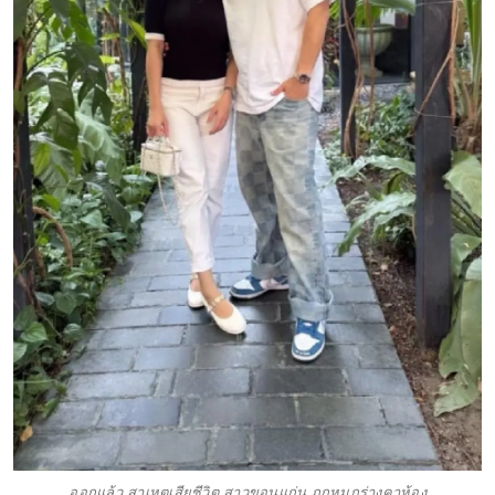
ออกแล้ว สาเหตุเสียชีวิต สาวขอนแก่น ถูกหมกร่างคาห้อง