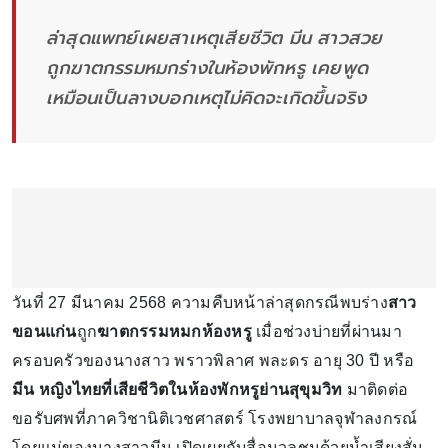
ล่าสุดแพทย์เผยสาเหตุเสียชีวิต มีน สาวสวย
ถูกฆาตกรรมหมกร่างในห้องพักหรู เคยพูด
เหมือนเป็นลางบอกเหตุไม่คิดจะเกิดขึ้นจริง
วันที่ 27 มีนาคม 2568 ความคืบหน้าล่าสุดกรณีพบร่าง
สาว
ขอนแก่น
ถูก
ฆาตกรรมหมกห้องหรู
เมื่อช่วงบ่ายที่ผ่านมา
ครอบครัวของนางสาว พราวพิลาศ พละดร อายุ 30 ปี หรือ
มีน หญิงไทยที่เสียชีวิตในห้องพักหรูย่านสุขุมวิท
มาติดต่อ
ขอรับศพที่ภาควิชานิติเวชศาสตร์ โรงพยาบาลจุฬาลงกรณ์
โดยแม่ของนางสาวมีน เปิดเผยกับสื่อมวลชนด้วยน้ำเสียงสั่น