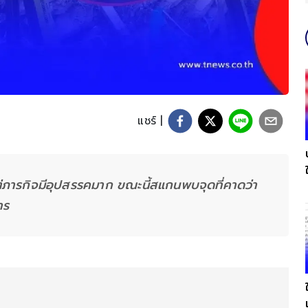
แชร์ |
าแต่ภารกิจมีอุปสรรคมาก ขณะนี้สแกนพบจุดที่คาดว่า
าร