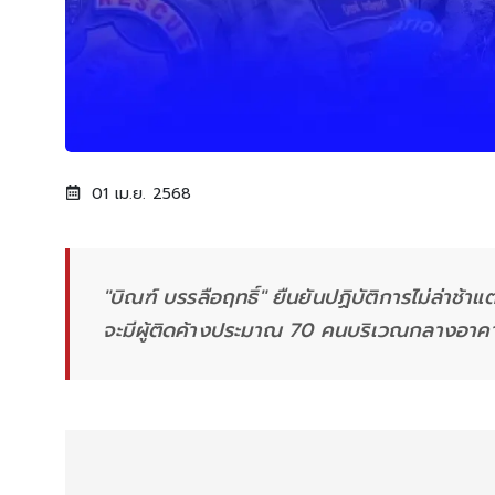
01 เม.ย. 2568
"บิณฑ์ บรรลือฤทธิ์" ยืนยันปฏิบัติการไม่ล่าช้
จะมีผู้ติดค้างประมาณ 70 คนบริเวณกลางอาค