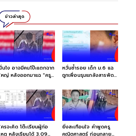
ข่าวล่าสุด
นั่นไง อาจมีคนโป๊ะแตกฉาก
หวั่นซ้ำรอย เด็ก ม.6 แฉ
ใหญ่ หลังออกมาแฉ "ครู"
ถูกเพื่อนรุมแกล้งสารพัด
เมื่อ 20ปี ก่อน
อ่านแชทยิ่งสงสาร
ใครจะคิด โต๊ะเรียนผู้ก่อ
ยิ่งสะเทือนใจ คำพูดครู
เหตุ หลังเรียนได้ 3.09
คณิตศาสตร์ ก่อนกลาย